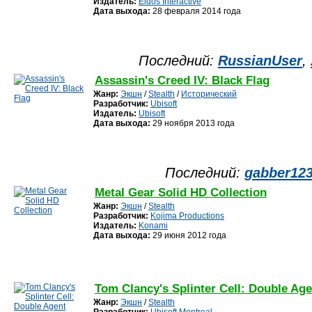
Издатель:
Eidos Interactive
Дата выхода:
28 февраля 2014 года
Последний:
RussianUser
,
Assassin's Creed IV: Black Flag
Жанр:
Экшн
/
Stealth
/
Исторический
Разработчик:
Ubisoft
Издатель:
Ubisoft
Дата выхода:
29 ноября 2013 года
Последний:
gabber12
Metal Gear Solid HD Collection
Жанр:
Экшн
/
Stealth
Разработчик:
Kojima Productions
Издатель:
Konami
Дата выхода:
29 июня 2012 года
Tom Clancy's Splinter Cell: Double Age
Жанр:
Экшн
/
Stealth