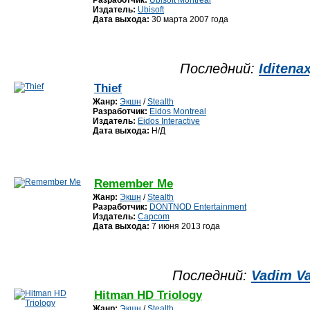
Разработчик:
Ubisoft Montreal
Издатель:
Ubisoft
Дата выхода:
30 марта 2007 года
Последний:
Iditena
Thief
Жанр:
Экшн
/
Stealth
Разработчик:
Eidos Montreal
Издатель:
Eidos Interactive
Дата выхода:
Н/Д
Remember Me
Жанр:
Экшн
/
Stealth
Разработчик:
DONTNOD Entertainment
Издатель:
Capcom
Дата выхода:
7 июня 2013 года
Последний:
Vadim V
Hitman HD Triology
Жанр:
Экшн
/
Stealth