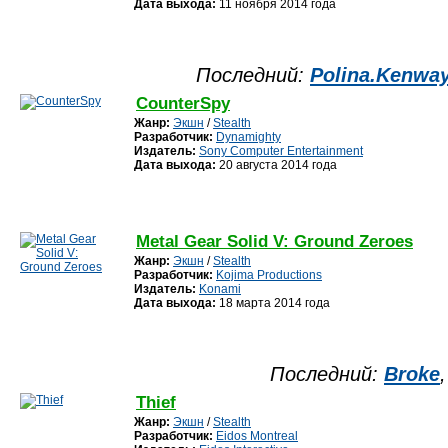
Дата выхода:
11 ноября 2014 года
Последний:
Polina.Kenwa
CounterSpy
Жанр:
Экшн
/
Stealth
Разработчик:
Dynamighty
Издатель:
Sony Computer Entertainment
Дата выхода:
20 августа 2014 года
Metal Gear Solid V: Ground Zeroes
Жанр:
Экшн
/
Stealth
Разработчик:
Kojima Productions
Издатель:
Konami
Дата выхода:
18 марта 2014 года
Последний:
Broke
Thief
Жанр:
Экшн
/
Stealth
Разработчик:
Eidos Montreal