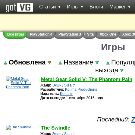
Статьи
Игры
Блоги
Маркет
▼
▼
▼
Все игры
PlayStation 4
PlayStation 3
Vita
Xbox One
Xbox 3
Игры
Обновлена
Название
Популя
выхода
Metal Gear Solid V: The Phantom Pain
Жанр:
Экшн
/
Stealth
Разработчик:
Kojima Productions
Издатель:
Konami
Дата выхода:
1 сентября 2015 года
Последний:
The Swindle
Жанр:
Экшн
/
Stealth