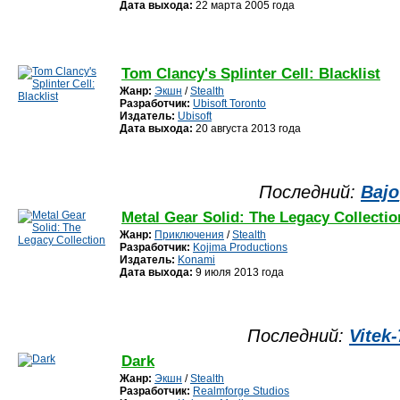
Дата выхода:
22 марта 2005 года
Tom Clancy's Splinter Cell: Blacklist
Жанр:
Экшн
/
Stealth
Разработчик:
Ubisoft Toronto
Издатель:
Ubisoft
Дата выхода:
20 августа 2013 года
Последний:
Bajo
Metal Gear Solid: The Legacy Collectio
Жанр:
Приключения
/
Stealth
Разработчик:
Kojima Productions
Издатель:
Konami
Дата выхода:
9 июля 2013 года
Последний:
Vitek
Dark
Жанр:
Экшн
/
Stealth
Разработчик:
Realmforge Studios