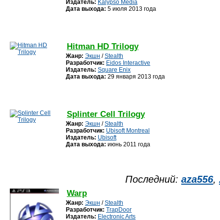
Издатель:
Kalypso Media
Дата выхода:
5 июля 2013 года
Hitman HD Trilogy
Жанр:
Экшн
/
Stealth
Разработчик:
Eidos Interactive
Издатель:
Square Enix
Дата выхода:
29 января 2013 года
Splinter Cell Trilogy
Жанр:
Экшн
/
Stealth
Разработчик:
Ubisoft Montreal
Издатель:
Ubisoft
Дата выхода:
июнь 2011 года
Последний:
aza556
,
Warp
Жанр:
Экшн
/
Stealth
Разработчик:
TrapDoor
Издатель:
Electronic Arts