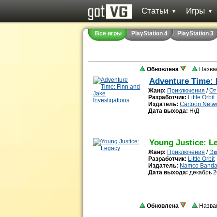
Статьи
Игры
▼
▼
Все игры
PlayStation 4
PlayStation 3
Обновлена
Назва
Adventure Time: 
Жанр:
Приключения
/
От
Разработчик:
Little Orbit
Издатель:
Cartoon Netw
Дата выхода:
Н/Д
Young Justice: L
Жанр:
Приключения
/
Эк
Разработчик:
Little Orbit
Издатель:
Namco Banda
Дата выхода:
декабрь 2
Обновлена
Назва