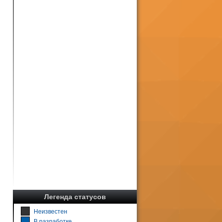
Легенда статусов
Неизвестен
В разработке