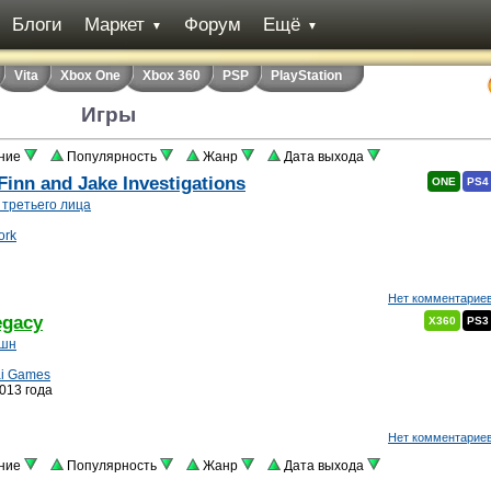
Блоги
Маркет
Форум
Ещё
▼
▼
Vita
Xbox One
Xbox 360
PSP
PlayStation
Игры
ние
Популярность
Жанр
Дата выхода
Finn and Jake Investigations
ONE
PS4
 третьего лица
ork
Нет комментарие
egacy
X360
PS3
шн
i Games
013 года
Нет комментарие
ние
Популярность
Жанр
Дата выхода