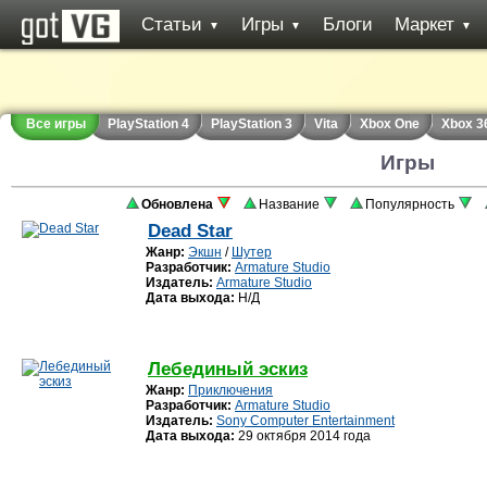
Статьи
Игры
Блоги
Маркет
▼
▼
▼
Все игры
PlayStation 4
PlayStation 3
Vita
Xbox One
Xbox 3
Игры
Обновлена
Название
Популярность
Dead Star
Жанр:
Экшн
/
Шутер
Разработчик:
Armature Studio
Издатель:
Armature Studio
Дата выхода:
Н/Д
Лебединый эскиз
Жанр:
Приключения
Разработчик:
Armature Studio
Издатель:
Sony Computer Entertainment
Дата выхода:
29 октября 2014 года