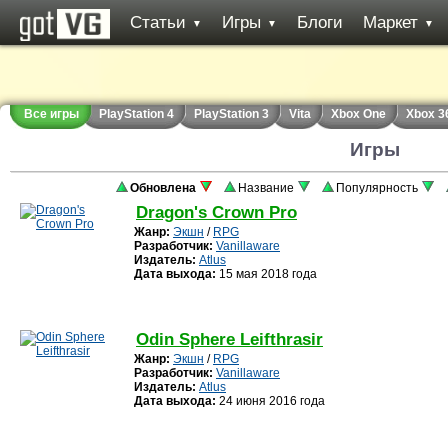
Статьи
Игры
Блоги
Маркет
▼
▼
▼
Все игры
PlayStation 4
PlayStation 3
Vita
Xbox One
Xbox 3
Игры
Обновлена
Название
Популярность
Dragon's Crown Pro
Жанр:
Экшн
/
RPG
Разработчик:
Vanillaware
Издатель:
Atlus
Дата выхода:
15 мая 2018 года
Odin Sphere Leifthrasir
Жанр:
Экшн
/
RPG
Разработчик:
Vanillaware
Издатель:
Atlus
Дата выхода:
24 июня 2016 года