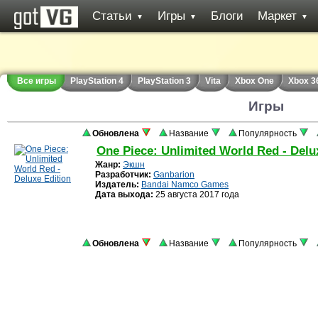
Статьи
Игры
Блоги
Маркет
▼
▼
▼
Все игры
PlayStation 4
PlayStation 3
Vita
Xbox One
Xbox 3
Игры
Обновлена
Название
Популярность
One Piece: Unlimited World Red - Delu
Жанр:
Экшн
Разработчик:
Ganbarion
Издатель:
Bandai Namco Games
Дата выхода:
25 августа 2017 года
Обновлена
Название
Популярность