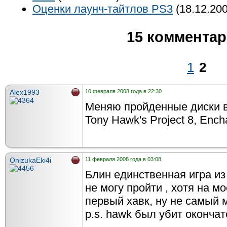
Оценки лаунч-тайтлов PS3
(18.12.200
15 коммента
1
2
Alex1993
10 февраля 2008 года в 22:30
Меняю пройденные диски в 
Tony Hawk's Project 8, Ench
OnizukaEki4i
11 февраля 2008 года в 03:08
Блин единственная игра и
не могу пройти , хотя на м
первый хавк, ну не самый 
p.s. hawk был убит оконча