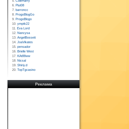
5.
ColeHarry
6.
Plut08
7.
barroncc
8.
ProgoBlogGo
9.
ProgoBlogo
10.
ymptk22
11.
Eva Lord
12.
Nancysa
13.
AngelBossett
14.
JoaVikates
15.
pensador
16.
Brielle West
17.
KAt88ww
18.
Nicsal
19.
Shiriy.d
20.
TopTgcasino
Реклама