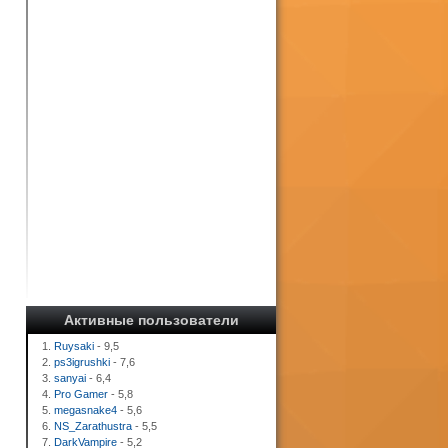
Активные пользователи
1.
Ruysaki
- 9,5
2.
ps3igrushki
- 7,6
3.
sanyai
- 6,4
4.
Pro Gamer
- 5,8
5.
megasnake4
- 5,6
6.
NS_Zarathustra
- 5,5
7.
DarkVampire
- 5,2