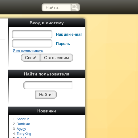
Вход в систему
Ник или e-mail
Пароль
Я не помню пароль
Найти пользователя
Новички
1.
Shohruh
2.
Dortizlae
3.
Agygy
4.
TerryKing