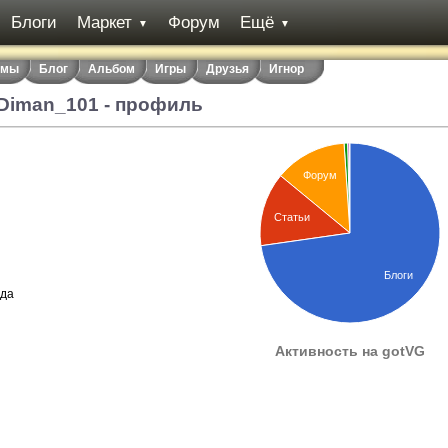
Блоги
Маркет
Форум
Ещё
▼
▼
емы
Блог
Альбом
Игры
Друзья
Игнор
Diman_101 - профиль
Форум
Статьи
Блоги
ода
Активность на gotVG