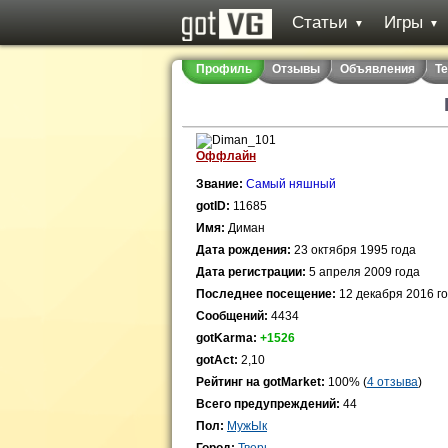
Статьи
Игры
▼
▼
Профиль
Отзывы
Объявления
Т
Оффлайн
Звание:
Самый няшный
gotID:
11685
Имя:
Диман
Дата рождения:
23 октября 1995 года
Дата регистрации:
5 апреля 2009 года
Последнее посещение:
12 декабря 2016 г
Сообщений:
4434
gotKarma:
+1526
gotAct:
2,10
Рейтинг на gotMarket:
100% (
4 отзыва
)
Всего предупреждений:
44
Пол:
МужЫк