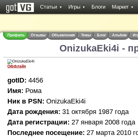
Статьи
Игры
Блоги
Маркет
▼
▼
▼
Профиль
Отзывы
Объявления
Темы
Блог
Альбом
Иг
OnizukaEki4i - 
Оффлайн
gotID:
4456
Имя:
Рома
Ник в PSN:
OnizukaEki4i
Дата рождения:
31 октября 1987 года
Дата регистрации:
27 января 2008 года
Последнее посещение:
27 марта 2010 г