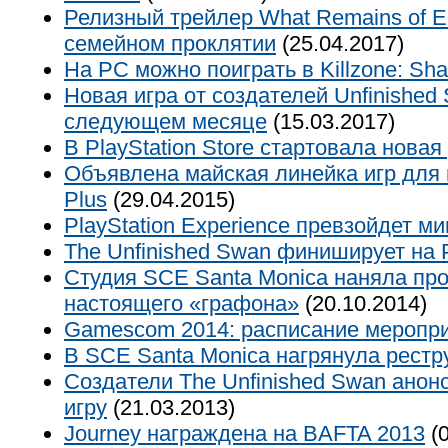
Релизный трейлер What Remains of Ed
семейном проклятии
(25.04.2017)
На PC можно поиграть в Killzone: Sha
Новая игра от создателей Unfinished
следующем месяце
(15.03.2017)
В PlayStation Store стартовала нова
Объявлена майская линейка игр для 
Plus
(29.04.2015)
PlayStation Experience превзойдет 
The Unfinished Swan финиширует на
Студия SCE Santa Monica наняла пр
настоящего «графона»
(20.10.2014)
Gamescom 2014: расписание меропр
В SCE Santa Monica нагрянула рестр
Создатели The Unfinished Swan анон
игру
(21.03.2013)
Journey награждена на BAFTA 2013
(0