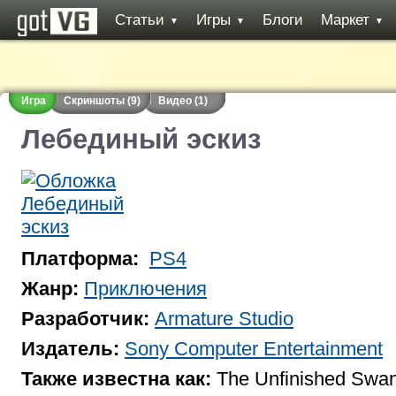
Статьи
Игры
Блоги
Маркет
▼
▼
▼
Игра
Скриншоты (9)
Видео (1)
Лебединый эскиз
Платформа:
PS4
Жанр:
Приключения
Разработчик:
Armature Studio
Издатель:
Sony Computer Entertainment
Также известна как:
The Unfinished Swa