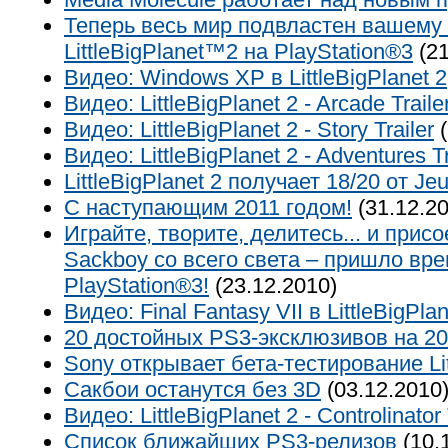
Теперь весь мир подвластен вашему
LittleBigPlanet™2 на PlayStation®3
(21
Видео: Windows XP в LittleBigPlanet 2
Видео: LittleBigPlanet 2 - Arcade Traile
Видео: LittleBigPlanet 2 - Story Trailer
(
Видео: LittleBigPlanet 2 - Adventures Tr
LittleBigPlanet 2 получает 18/20 от Je
С наступающим 2011 годом!
(31.12.20
Играйте, творите, делитесь... и при
Sackboy со всего света – пришло вре
PlayStation®3!
(23.12.2010)
Видео: Final Fantasy VII в LittleBigPlan
20 достойных PS3-эксклюзивов на 20
Sony открывает бета-тестирование Lit
Сакбои останутся без 3D
(03.12.2010
Видео: LittleBigPlanet 2 - Controlinator 
Список ближайших PS3-релизов
(10.