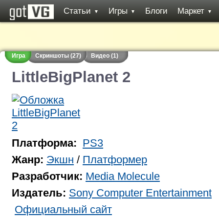
Статьи
Игры
Блоги
Маркет
▼
▼
▼
Игра
Скриншоты (27)
Видео (1)
LittleBigPlanet 2
Платформа:
PS3
Жанр:
Экшн
/
Платформер
Разработчик:
Media Molecule
Издатель:
Sony Computer Entertainment
Официальный сайт