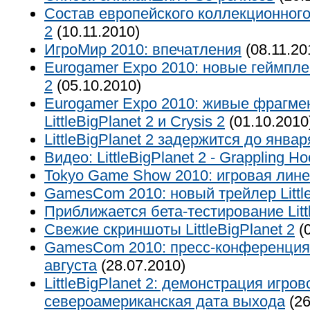
Состав европейского коллекционного 
2
(10.11.2010)
ИгроМир 2010: впечатления
(08.11.20
Eurogamer Expo 2010: новые геймплей
2
(05.10.2010)
Eurogamer Expo 2010: живые фрагмен
LittleBigPlanet 2 и Crysis 2
(01.10.2010
LittleBigPlanet 2 задержится до январ
Видео: LittleBigPlanet 2 - Grappling Hoo
Tokyo Game Show 2010: игровая лине
GamesCom 2010: новый трейлер Little
Приближается бета-тестирование Littl
Свежие скриншоты LittleBigPlanet 2
(0
GamesCom 2010: пресс-конференция 
августа
(28.07.2010)
LittleBigPlanet 2: демонстрация игров
североамериканская дата выхода
(26