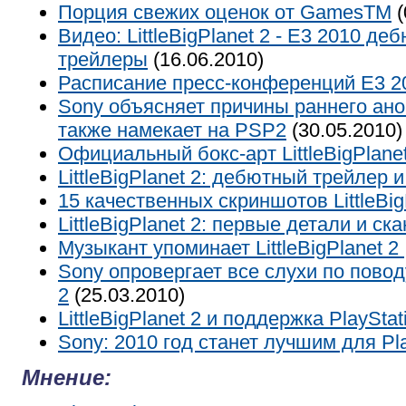
Порция свежих оценок от GamesTM
(
Видео: LittleBigPlanet 2 - E3 2010 д
трейлеры
(16.06.2010)
Расписание пресс-конференций E3 2
Sony объясняет причины раннего анонс
также намекает на PSP2
(30.05.2010)
Официальный бокс-арт LittleBigPlanet
LittleBigPlanet 2: дебютный трейлер 
15 качественных скриншотов LittleBig
LittleBigPlanet 2: первые детали и ск
Музыкант упоминает LittleBigPlanet 2
Sony опровергает все слухи по поводу
2
(25.03.2010)
LittleBigPlanet 2 и поддержка PlaySta
Sony: 2010 год станет лучшим для Pla
Мнение: