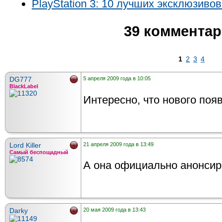
PlayStation 3: 10 лучших эксклюзивов
39 коммента
1
2
3
4
DG777
5 апреля 2009 года в 10:05
BlackLabel
Интересно, что нового появ
Lord Killer
21 апреля 2009 года в 13:49
Самый беспощадный
А она официально анонси
Darky
20 мая 2009 года в 13:43