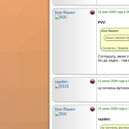
Iron Raven
31 мая 2008 года в 0
PVV:
Iron Raven:
Этот проект д
Согласен. Правда 
Соглашусь, меня эт
Но да ладно - там 
rayden
13 июня 2008 года в 
ну ооччень мутнооо
Iron Raven
15 июня 2008 года в 
rayden:
ну ооччень мутноо