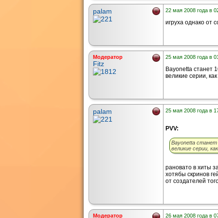
palam
22 мая 2008 года в 0
игруха однако от с
Модератор
25 мая 2008 года в 0
Fitz
Bayonetta станет 
великие серии, как 
palam
25 мая 2008 года в 1
PVV:
Bayonetta станет
великие серии, как 
рановато в хиты за
хотябы скринов гей
от создателей тог
Модератор
26 мая 2008 года в 0