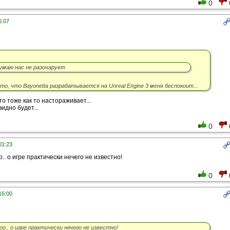
0
6:07
умаю нас не разочарует
то, что Bayonetta разрабатывается на Unreal Engine 3 меня беспокоит...
о тоже как то настораживает...
видно будет...
0
01:23
.. о игре практически нечего не известно!
0
16:00
о.. о игре практически нечего не известно!