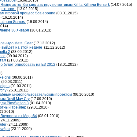
нозавров
(16.08.2015)
ising хотел бы сделать игру по мотивам Kill la Kill или Berserk
(14.07.2015)
деть свет
(13.02.2015)
рам игровой процесс Scalebound
(03.01.2015)
5
(16.10.2014)
Platinum Games
(19.09.2014)
2014)
вление 30 января
(30.01.2013)
еленную Metal Gear
(17.12.2012)
e выйдет на этой неделе
(11.12.2012)
etta 2
(23.09.2012)
nce
(09.04.2012)
стам
(21.03.2012)
но будет опробовать на E3 2012
(18.01.2012)
1)
Reigns
(09.06.2011)
n
(20.03.2011)
eigns
(01.03.2011)
rchy
(26.01.2011)
табным многопользовательским проектом
(06.10.2010)
ым Devil May Cry
(17.09.2010)
ля PlayStation 3
(01.04.2010)
бютный трейлер
(29.01.2010)
01.2010)
 Bayonetta от Mega64
(08.01.2010)
(24.11.2009)
iler
(24.11.2009)
екабря
(23.11.2009)