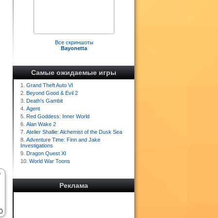
Все скриншоты
Bayonetta
Самые ожидаемые игры
1.
Grand Theft Auto VI
2.
Beyond Good & Evil 2
3.
Death's Gambit
4.
Agent
5.
Red Goddess: Inner World
6.
Alan Wake 2
7.
Atelier Shallie: Alchemist of the Dusk Sea
8.
Adventure Time: Finn and Jake
Investigations
9.
Dragon Quest XI
10.
World War Toons
Реклама
0