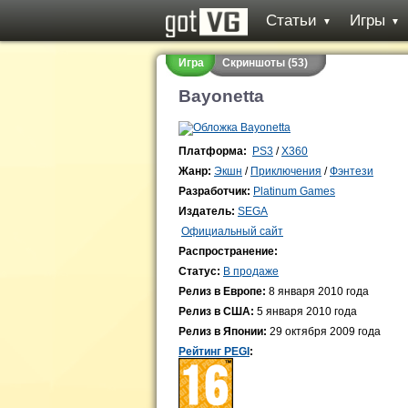
Статьи
Игры
▼
▼
Игра
Скриншоты (53)
Bayonetta
Платформа:
PS3
/
X360
Жанр:
Экшн
/
Приключения
/
Фэнтези
Разработчик:
Platinum Games
Издатель:
SEGA
Официальный сайт
Распространение:
Статус:
В продаже
Релиз в Европе:
8 января 2010 года
Релиз в США:
5 января 2010 года
Релиз в Японии:
29 октября 2009 года
Рейтинг PEGI
: