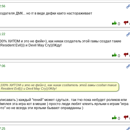
2:56
оздателя ДМК... но гг в виде дефки както настораживает
0
1:22
100% ХИТОМ и это не фейк=), как никак создатель этой гамы создал такие
Resident Evil))) и Devil May Cry))!Жду!
0
7:06
 100% ХИТОМ и это не фейк=), как никак создатель этой гамы создал такие
Resident Evil))) и Devil May Cry))!Жду!
писавать ) каждый "гений" может сдуться.. так тчо пока небудет роликов или
мплея эта игра кот в мешке ) просто люди любят клеить ярлыки к играм "игра
ото" но не всегда эти ярлыки бывают оправданны )
0
7:25