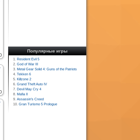
Популярные игры
0
1.
Resident Evil 5
2.
God of War III
3.
Metal Gear Solid 4: Guns of the Patriots
4.
Tekken 6
5.
Killzone 2
6.
Grand Theft Auto IV
7.
Devil May Cry 4
0
8.
Mafia II
9.
Assassin's Creed
10.
Gran Turismo 5 Prologue