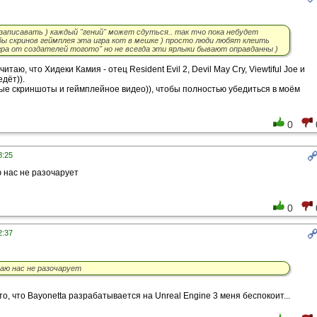
записавать ) каждый "гений" может сдуться.. так тчо пока небудет
бы скринов геймплея эта игра кот в мешке ) просто люди любят клеить
игра от создателей тогото" но не всегда эти ярлыки бывают оправданны )
итаю, что Хидеки Камия - отец Resident Evil 2, Devil May Cry, Viewtiful Joe и
дёт)).
е скриншоты и геймплейное видео)), чтобы полностью убедиться в моём
0
8:25
 нас не разочарует
0
2:37
аю нас не разочарует
о, что Bayonetta разрабатывается на Unreal Engine 3 меня беспокоит...