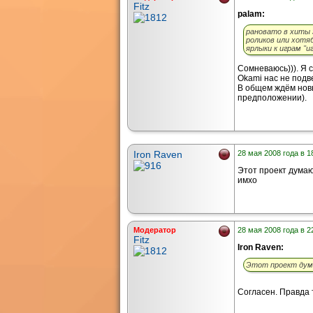
Fitz
palam:
рановато в хиты 
роликов или хотя
ярлыки к играм "
Сомневаюсь))). Я сч
Okami нас не подве
В общем ждём новы
предположении).
Iron Raven
28 мая 2008 года в 1
Этот проект думаю
имхо
Модератор
28 мая 2008 года в 2
Fitz
Iron Raven:
Этот проект дум
Согласен. Правда т