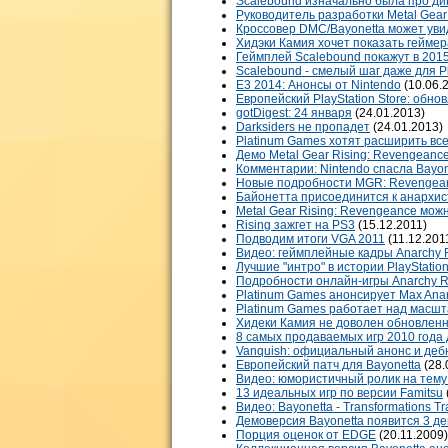
Scalebound изначально была про ди
Руководитель разработки Metal Gear R
Кроссовер DMC/Bayonetta может уви
Хидэки Камия хочет показать гейме
Геймплей Scalebound покажут в 201
Scalebound - смелый шаг даже для 
E3 2014: Анонсы от Nintendo
(10.06.
Европейский PlayStation Store: обно
gotDigest: 24 января
(24.01.2013)
Darksiders не пропадет
(24.01.2013)
Platinum Games хотят расширить вс
Демо Metal Gear Rising: Revengeanc
Комментарии: Nintendo спасла Bayon
Новые подробности MGR: Revengea
Байонетта присоединится к анархи
Metal Gear Rising: Revengeance мож
Rising зажгет на PS3
(15.12.2011)
Подводим итоги VGA 2011
(11.12.201
Видео: геймплейные кадры Anarchy 
Лучшие "интро" в истории PlayStatio
Подробности онлайн-игры Anarchy R
Platinum Games анонсирует Max Ana
Platinum Games работает над масш
Хидеки Камия не доволен обновленн
8 самых продаваемых игр 2010 года д
Vanquish: официальный анонс и де
Европейский патч для Bayonetta
(28.
Видео: юмористичный ролик на тему
13 идеальных игр по версии Famitsu
Видео: Bayonetta - Transformations Tra
Демоверсия Bayonetta появится 3 д
Порция оценок от EDGE
(20.11.2009)