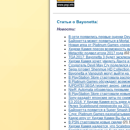
Статьи о Bayonetta:
Новости:
В сети появились первые оценки Devi
Байонетта может появиться в Mortal
Новая игра от Platinum Games «пере
Хидеки Камия пресек возможность в
Metacritic подвел итоги 2017 года
(02
TGA 2017: Bayonetta 3 будет эксклюз
Хидэки Камия хочет увидеть Данте и
Создатель Devil May Cry поделился 
Sega готовит Shenmue HD Collection
Bayonetta и Vanquish могут выйти на
В PlayStation Store стартовала рас
В Platinum Games обсуждают возмож
[UPDATE] SEGA тизерит анонс, связа
NieR: Automata обзавелась первыми
В PlayStation Store стартовали нов
Sony раздаёт японские хиты по сн
E3 2016: У Хидэки Камия есть идеи д
Релиз Scalebound перенесён на 201
Байонетта появится в Super Smash B
Слух: Platinum Games разрабатываю
Какую игру от Хидэки Камии Вы бы 
В PSN стартовали новые скидки
(21.
Хидэки Камия надеется, что Scalebo