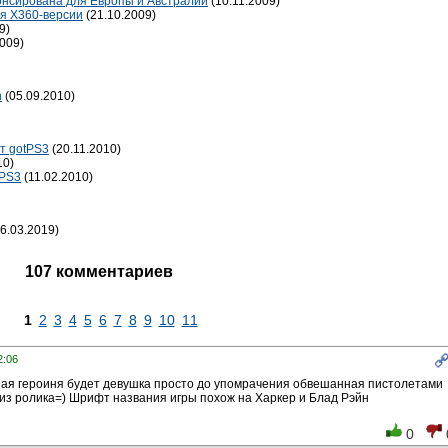
онсирована для Европы и Австралии
(10.11.2009)
для X360-версии
(21.10.2009)
9)
009)
h
(05.09.2010)
от gotPS3
(20.11.2010)
10)
tPS3
(11.02.2010)
6.03.2019)
107 комментариев
1
2
3
4
5
6
7
8
9
10
11
2:06
вная героиня будет девушка просто до упомрачения обвешанная пистолетами
из ролика=) Шрифт названия игры похож на Харкер и Блад Рэйн
0