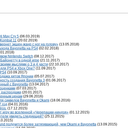
l May Cry 5
(06.03.2019)
 Kombat 11
(20.02.2019)
вернет экшен-жанр с ног на голову»
(13.05.2018)
ыхода Bayonetta на PS4
(02.02.2018)
.01.2018)
ивом Nintendo Switch
(08.12.2017)
 Байонетту в одной игре
(21.11.2017)
своими мыслями о 3 и 4 части
(22.10.2017)
 для PS4 и Xbox One?
(11.09.2017)
 PS4
(10.09.2017)
продажа хитов Японии
(05.07.2017)
ность создания Bayonetta 3
(01.06.2017)
нный с Bayonetta
(13.04.2017)
 оценками
(07.03.2017)
ые распродажи
(20.01.2017)
иженным ценам
(29.06.2016)
ля сиквелов Bayonetta и Okami
(18.06.2016)
7 год
(04.01.2016)
ros.
(17.12.2015)
т игру во вселенной «Черепашки-ниндзя»
(01.12.2015)
хотели увидеть следующей?
(25.11.2015)
10.2015)
und получится более затягивающей, чем Okami и Bayonetta
(13.09.2015)