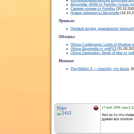
Коллекционная версия Bayonetta ан
Bayonetta: 40/40 от Famitsu только 
Свежие оценки от Famitsu
(20.10.200
Новые скриншоты Bayonetta
(16.10.2
Превью:
Первый взгляд: демоверсия Vanquis
Обзоры:
Обзор Castlevania: Lords of Shadow 
Обзор Bayonetta от gotPS3
(31.05.20
Обзор Darksiders: Wrath of War от go
Мнение:
PlayStation 3 — спасибо, что была
(0
Enjoi
17 мая 2008 года в 2
Хех ну то что гла
думаю все поняли 