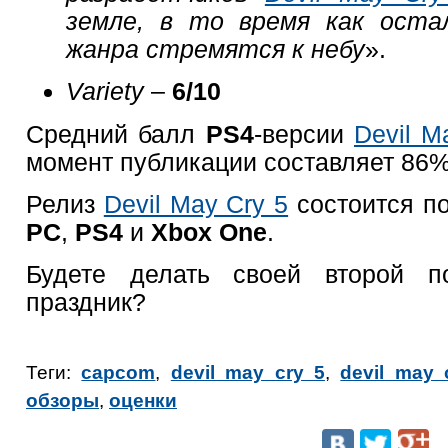
земле, в то время как оста
жанра стремятся к небу
».
Variety
–
6/10
Средний балл
PS4
-версии
Devil M
момент публикации составляет 86%
Релиз
Devil May Cry 5
состоится по
PC
,
PS4
и
Xbox One
.
Будете делать своей второй п
праздник?
Теги:
capcom
,
devil may cry 5
,
devil may 
обзоры
,
оценки