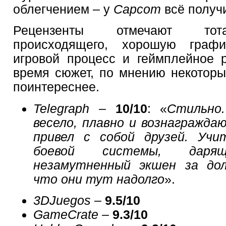
облегчением – у
Capcom
всё получ
Рецензенты отмечают тота
происходящего, хорошую график
игровой процесс и геймплейное 
время сюжет, по мнению некоторых
поинтереснее.
Telegraph
–
10/10
: «
Стильно.
весело, плавно и вознагражда
привел с собой друзей. Уч
боевой системы, дар
незамутненный экшен за дол
что они тут надолго
».
3DJuegos
–
9.5/10
GameCrate
–
9.3/10