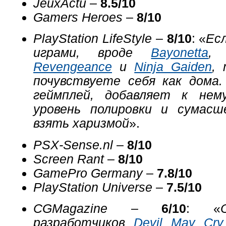
JeuxActu
–
8.5/10
Gamers Heroes
–
8/10
PlayStation LifeStyle
–
8/10
: «
Есл
играми, вроде
Bayonetta
Revengeance
и
Ninja Gaiden
,
почувствуете себя как дома
геймплей, добавляет к нем
уровень полировки и сумас
взять харизмой
».
PSX-Sense.nl
–
8/10
Screen Rant
–
8/10
GamePro Germany
–
7.8/10
PlayStation Universe
–
7.5/10
CGMagazine
–
6/10
: «
разработчиков
Devil May Cry