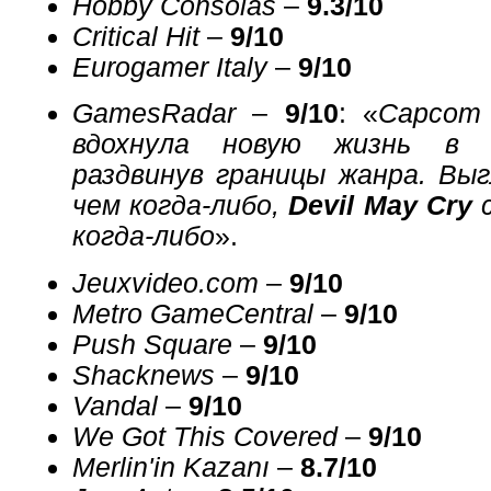
Hobby Consolas
–
9.3/10
Critical Hit
–
9/10
Eurogamer Italy
–
9/10
GamesRadar
–
9/10
: «
Capcom 
вдохнула новую жизнь в к
раздвинув границы жанра. Выг
чем когда-либо,
Devil May Cry
с
когда-либо
».
Jeuxvideo.com
–
9/10
Metro GameCentral
–
9/10
Push Square
–
9/10
Shacknews
–
9/10
Vandal
–
9/10
We Got This Covered
–
9/10
Merlin'in Kazanı
–
8.7/10