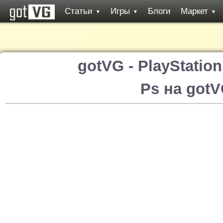
Статьи
Игры
Блоги
Маркет
▼
▼
▼
gotVG - PlayStatio
Ps на got