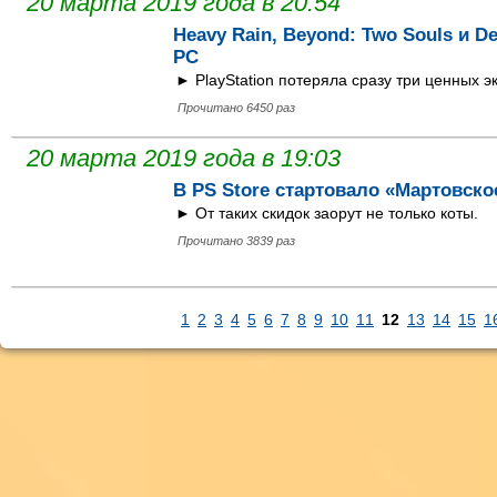
20 марта 2019 года в 20:54
Heavy Rain, Beyond: Two Souls и D
PC
► PlayStation потеряла сразу три ценных э
Прочитано 6450 раз
20 марта 2019 года в 19:03
В PS Store стартовало «Мартовско
► От таких скидок заорут не только коты.
Прочитано 3839 раз
1
2
3
4
5
6
7
8
9
10
11
12
13
14
15
1