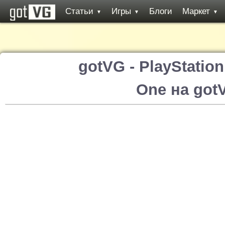
Статьи
Игры
Блоги
Маркет
▼
▼
▼
gotVG - PlayStatio
One на got