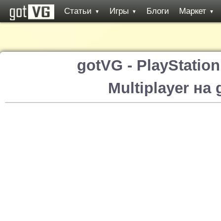
Статьи
Игры
Блоги
Маркет
▼
▼
▼
gotVG - PlayStatio
Multiplayer на