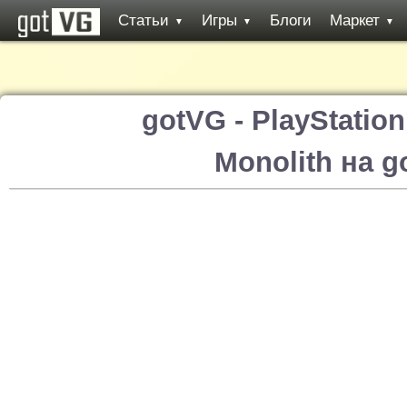
Статьи
Игры
Блоги
Маркет
▼
▼
▼
gotVG - PlayStatio
Monolith на 