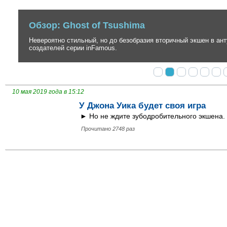
Обзор: Ghost of Tsushima
Невероятно стильный, но до безобразия вторичный экшен в антура
создателей серии inFamous.
10 мая 2019 года в 15:12
У Джона Уика будет своя игра
► Но не ждите зубодробительного экшена.
Прочитано 2748 раз