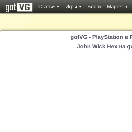
Статьи
Игры
Блоги
Маркет
▼
▼
▼
gotVG - PlayStation в
John Wick Hex на g