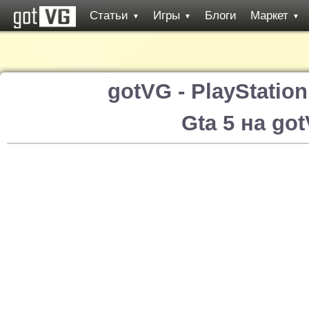
Статьи
Игры
Блоги
Маркет
▼
▼
▼
gotVG - PlayStatio
Gta 5 на go