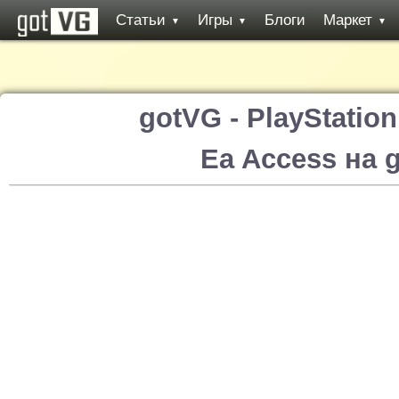
Статьи
Игры
Блоги
Маркет
▼
▼
▼
gotVG - PlayStatio
Ea Access на 