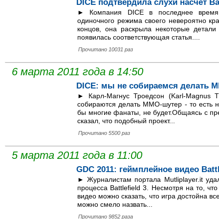
DICE подтвердила слухи насчет Batt
► Компания DICE в последнее время 
одиночного режима своего невероятно краси
концов, она раскрыла некоторые детали 
появилась соответствующая статья....
Прочитано 10031 раз
6 марта 2011 года в 14:50
DICE: мы не собираемся делать 
► Карл-Магнус Троедсон (Karl-Magnus T
собираются делать MMO-шутер - то есть ни
бы многие фанаты, не будет.Общаясь с пр
сказал, что подобный проект...
Прочитано 5500 раз
5 марта 2011 года в 11:00
GDC 2011: геймплейное видео Battle
► Журналистам портала Mutliplayer.it уд
процесса Battlefield 3. Несмотря на то, ч
видео можно сказать, что игра достойна вс
можно смело назвать...
Прочитано 9852 раза