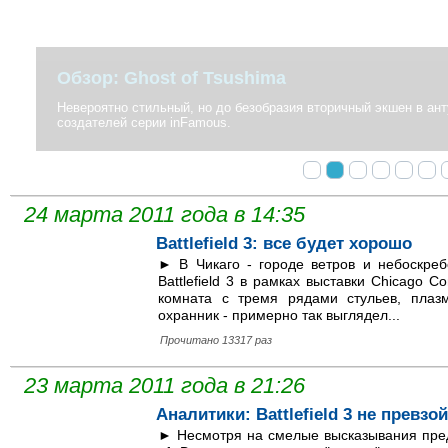
Обзор: Ghost of Tsushima
Невероятно стильный, но до безобразия вторичный экшен в антура
создателей серии inFamous.
24 марта 2011 года в 14:35
Battlefield 3: все будет хорошо
► В Чикаго - городе ветров и небоскреб
Battlefield 3 в рамках выставки Chicago 
комната с тремя рядами стульев, пла
охранник - примерно так выглядел...
Прочитано 13317 раз
23 марта 2011 года в 21:26
Аналитики: Battlefield 3 не превзой
► Несмотря на смелые высказывания предс