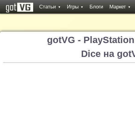
Статьи
Игры
Блоги
Маркет
▼
▼
▼
gotVG - PlayStatio
Dice на go