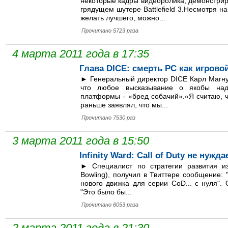
некоторые кадры видеоролика, демонстрир
грядущем шутере Battlefield 3.Несмотря н
желать лучшего, можно...
Прочитано 5723 раза
4 марта 2011 года в 17:35
Глава DICE: смерть PC как игров
► Генеральный директор DICE Карл Магнус
что любое высказывание о якобы над
платформы - «бред собачий».«Я считаю, 
раньше заявлял, что мы...
Прочитано 7530 раз
3 марта 2011 года в 15:50
Infinity Ward: Call of Duty не нуж
► Специалист по стратегии развития из 
Bowling), получил в Твиттере сообщение: 
нового движка для серии CoD... с нуля".
"Это было бы...
Прочитано 6053 раза
2 марта 2011 года в 21:30