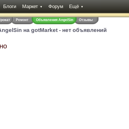
Блоги
Маркет
Форум
Ещё
▼
▼
рокат
Ремонт
Объявления AngelSin
Отзывы
ngelSin на gotMarket - нет объявлений
но