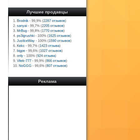
Лучшие продавцы
1.
Brodnik
- 99,9% (
2287 отзывов
)
2.
sanyai
- 99,7% (
2205 отзывов
)
3.
MrBug
- 99,8% (
1770 отзывов
)
4.
ps3igrushki
- 100% (
1625 отзывов
)
5.
JusticeWay
- 100% (
1590 отзывов
)
6.
Kekc
- 99,7% (
1423 отзыва
)
7.
bigpe
- 99,6% (
1027 отзывов
)
8.
only
- 100% (
924 отзыва
)
9.
Vitek-777
- 99,9% (
866 отзывов
)
10.
NoGGG
- 99,6% (
807 отзывов
)
Реклама