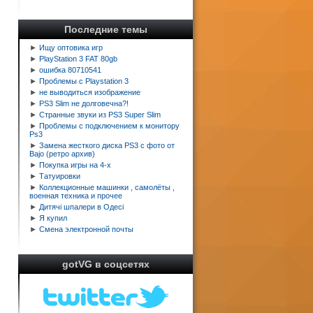
Последние темы
►
Ищу оптовика игр
►
PlayStation 3 FAT 80gb
►
ошибка 80710541
►
Проблемы с Playstation 3
►
не выводиться изображение
►
PS3 Slim не долговечна?!
►
Странные звуки из PS3 Super Slim
►
Проблемы с подключением к монитору
Ps3
►
Замена жесткого диска PS3 с фото от
Bajo (ретро архив)
►
Покупка игры на 4-х
►
Татуировки
►
Коллекционные машинки , самолёты ,
военная техника и прочее
►
Дитячі шпалери в Одесі
►
Я купил
►
Смена электронной почты
gotVG в соцсетях