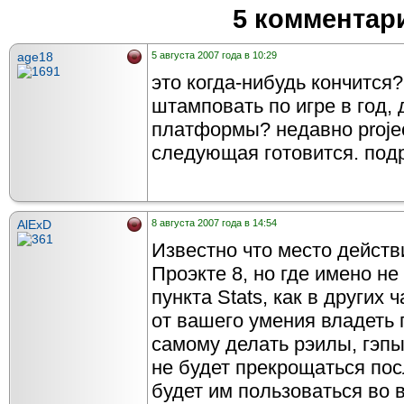
5 комментар
age18
5 августа 2007 года в 10:29
это когда-нибудь кончится?
штамповать по игре в год, 
платформы? недавно proje
следующая готовится. под
AlExD
8 августа 2007 года в 14:54
Известно что место действ
Проэкте 8, но где имено не 
пункта Stats, как в других 
от вашего умения владеть 
самому делать рэилы, гэпы и
не будет прекрощаться пос
будет им пользоваться во в