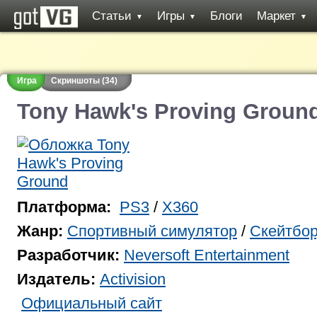
Статьи
Игры
Блоги
Маркет
▼
▼
▼
Игра
Скриншоты (34)
Tony Hawk's Proving Groun
Платформа:
PS3
/
X360
Жанр:
Спортивный симулятор
/
Скейтбор
Разработчик:
Neversoft Entertainment
Издатель:
Activision
Официальный сайт