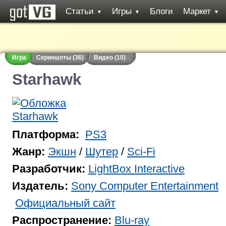
Статьи
Игры
Блоги
Маркет
▼
▼
▼
Игра
Скриншоты (36)
Видео (10)
Starhawk
Платформа:
PS3
Жанр:
Экшн
/
Шутер
/
Sci-Fi
Разработчик:
LightBox Interactive
Издатель:
Sony Computer Entertainment
Официальный сайт
Распространение:
Blu-ray