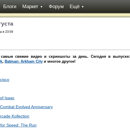
Блоги
Маркет
Форум
Ещё
▼
▼
густа
а в 23:59
 самые свежие видео и скриншоты за день. Сегодня в выпуске:
wk
,
Batman: Arkham City
и многое другое!
cisco
of Isaac
Combat Evolved Anniversary
cade Kollection
for Speed: The Run