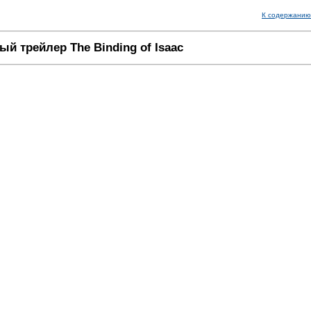
К содержанию
й трейлер The Binding of Isaac