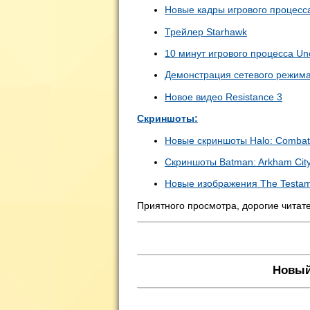
Новые кадры игрового процес
Трейлер
Starhawk
10 минут игрового процесса
Un
Демонстрация сетевого режим
Новое видео
Resistance 3
Скриншоты:
Новые скриншоты Halo: Combat 
Скриншоты
Batman: Arkham Cit
Новые изображения The Testame
Приятного просмотра, дорогие читат
Новый