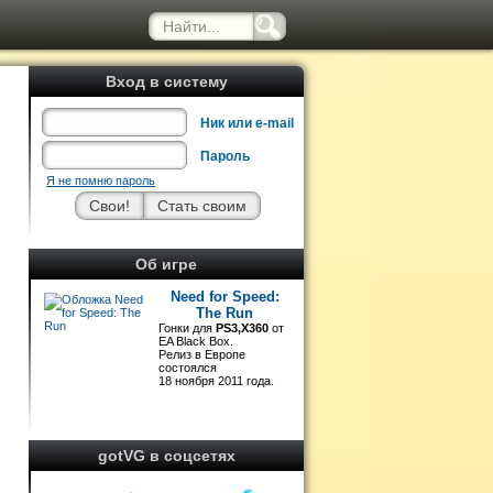
Вход в систему
Ник или e-mail
Пароль
Я не помню пароль
Об игре
Need for Speed:
The Run
Гонки для
PS3,X360
от
EA Black Box.
Релиз в Европе
состоялся
18 ноября 2011 года.
gotVG в соцсетях