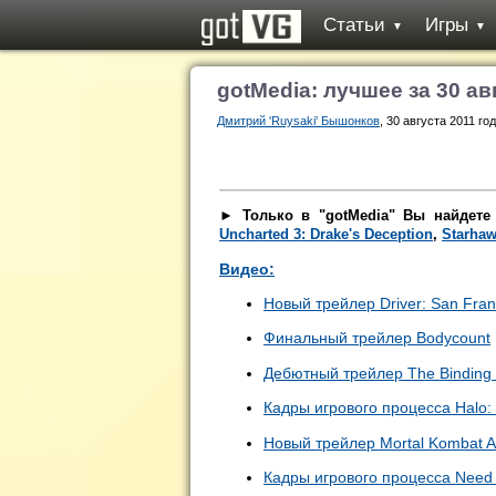
Статьи
Игры
▼
▼
gotMedia: лучшее за 30 ав
Дмитрий 'Ruysaki' Бышонков
, 30 августа 2011 год
► Только в "gotMedia" Вы найдете
Uncharted 3: Drake's Deception
,
Starha
Видео:
Новый трейлер
Driver: San Fran
Финальный трейлер
Bodycount
Дебютный трейлер The Binding 
Кадры игрового процесса Halo: 
Новый трейлер Mortal Kombat Ar
Кадры игрового процесса
Need 