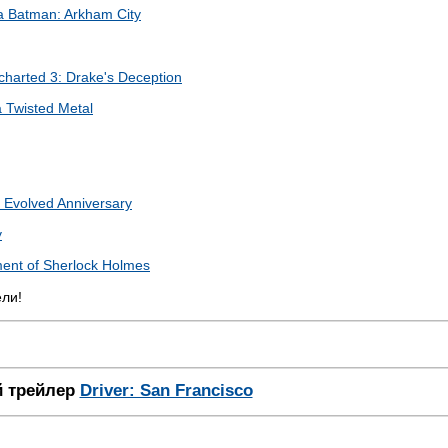
са
Batman: Arkham City
charted 3: Drake's Deception
а
Twisted Metal
Evolved Anniversary
y
nt of Sherlock Holmes
ели!
 трейлер
Driver: San Francisco