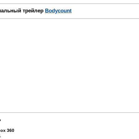
альный трейлер
Bodycount
o
box 360
1