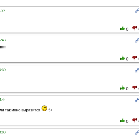
1:27
0
5:43
!!!!
0
6:30
0
5:44
ли так моно выразится.
5+
0
8:03