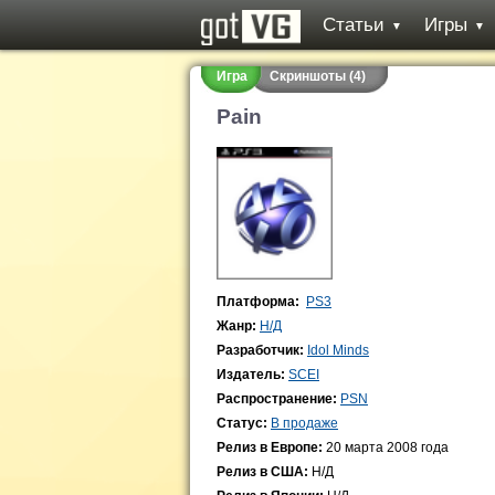
Статьи
Игры
▼
▼
Игра
Скриншоты (4)
Pain
Платформа:
PS3
Жанр:
Н/Д
Разработчик:
Idol Minds
Издатель:
SCEI
Распространение:
PSN
Статус:
В продаже
Релиз в Европе:
20 марта 2008 года
Релиз в США:
Н/Д