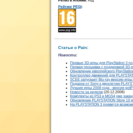
Релиз в Японии:
Н/Д
Рейтинг PEGI
:
Статьи о Pain:
Новости:
Первые 3D-игры для PlayStation 3 
Первая прошивка c поддержкой 3D-р
Обновление европейского PlayStation
Контроллер движений для PLAYSTAT
SCEE запускает Blu-ray версию игры
Подарок от Sony к двухлетию PLAYS
Лучшие игры 2008 года - версия got
Новости за неделю
(20.12.2008)
Комплекты из PS3 и MGS4 уже заканч
Обновление PLAYSTATION Store 10 
На PLAYSTATION 3 появится возможн