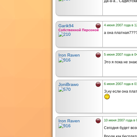
Да-а-а... Садистска
Garik94
4 июня 2007 года в 1
Собственной Персоной
а она платная7??
Iron Raven
5 июня 2007 года в 0
Это я пока не знаю
JoniBrawo
6 июня 2007 года в 0
Э,ну если она плат
Iron Raven
10 июня 2007 года в 
Сегодня будет воз
Вроде как бесплатна