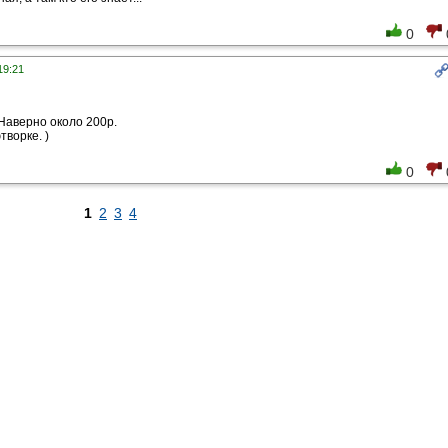
0
19:21
Наверно около 200р.
творке. )
0
1
2
3
4