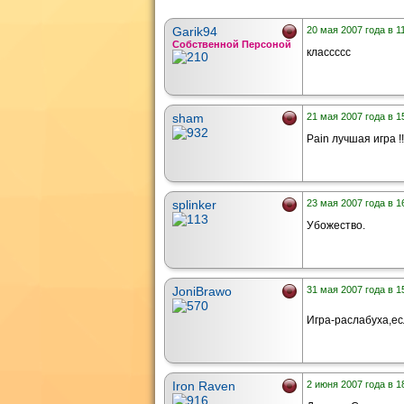
Garik94
20 мая 2007 года в 1
Собственной Персоной
классссс
sham
21 мая 2007 года в 1
Pain лучшая игра !!!!
splinker
23 мая 2007 года в 1
Убожество.
JoniBrawo
31 мая 2007 года в 1
Игра-раслабуха,ес
Iron Raven
2 июня 2007 года в 1