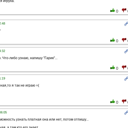
я игруха.
0
2:48
?
0
4:32
. Что-либо узнаю, напишу "Гарик"...
0
1:19
ная,то я так не играю =(
0
06:05
можность узнать платная она или нет, потом отпишу...
я, а там кто его знает...