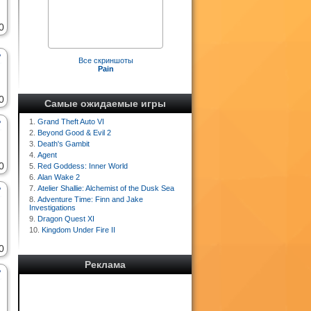
0
Все скриншоты
Pain
0
Самые ожидаемые игры
1.
Grand Theft Auto VI
2.
Beyond Good & Evil 2
3.
Death's Gambit
4.
Agent
0
5.
Red Goddess: Inner World
6.
Alan Wake 2
7.
Atelier Shallie: Alchemist of the Dusk Sea
8.
Adventure Time: Finn and Jake
Investigations
9.
Dragon Quest XI
10.
Kingdom Under Fire II
0
Реклама