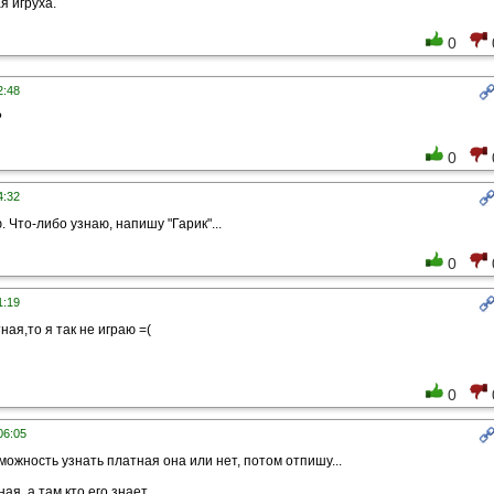
я игруха.
0
2:48
?
0
4:32
. Что-либо узнаю, напишу "Гарик"...
0
1:19
ная,то я так не играю =(
0
06:05
можность узнать платная она или нет, потом отпишу...
я, а там кто его знает...