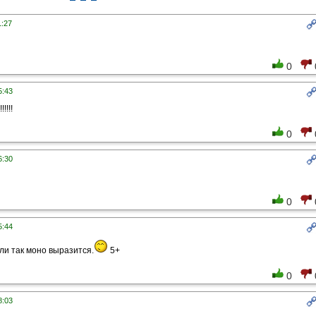
1:27
0
5:43
!!!!
0
6:30
0
5:44
ли так моно выразится.
5+
0
8:03