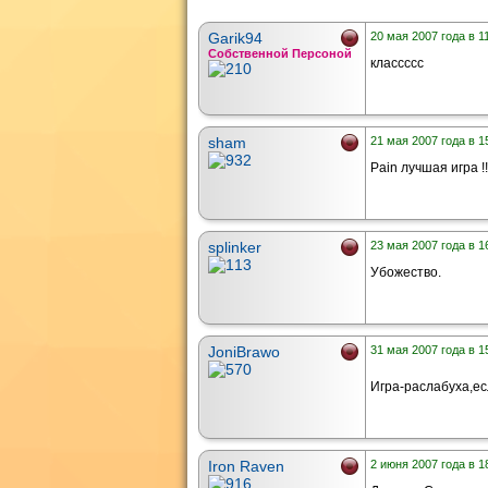
Garik94
20 мая 2007 года в 1
Собственной Персоной
классссс
sham
21 мая 2007 года в 1
Pain лучшая игра !!!!
splinker
23 мая 2007 года в 1
Убожество.
JoniBrawo
31 мая 2007 года в 1
Игра-раслабуха,ес
Iron Raven
2 июня 2007 года в 1