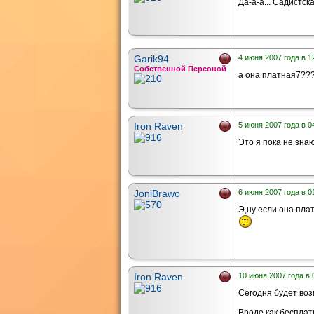
Да-а-а... Садистска
Garik94
4 июня 2007 года в 1
Собственной Персоной
а она платная7??
Iron Raven
5 июня 2007 года в 0
Это я пока не знаю
JoniBrawo
6 июня 2007 года в 0
Э,ну если она плат
Iron Raven
10 июня 2007 года в 
Сегодня будет воз
Вроде как бесплатна