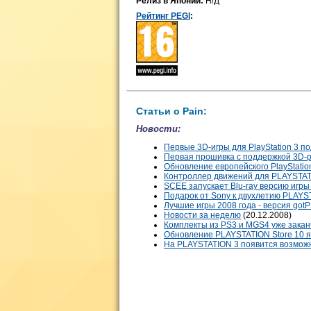
Релиз в Японии:
Н/Д
Рейтинг PEGI
:
Статьи о Pain:
Новости:
Первые 3D-игры для PlayStation 3 
Первая прошивка c поддержкой 3D-р
Обновление европейского PlayStation
Контроллер движений для PLAYSTAT
SCEE запускает Blu-ray версию игры
Подарок от Sony к двухлетию PLAYS
Лучшие игры 2008 года - версия got
Новости за неделю
(20.12.2008)
Комплекты из PS3 и MGS4 уже заканч
Обновление PLAYSTATION Store 10 
На PLAYSTATION 3 появится возможн