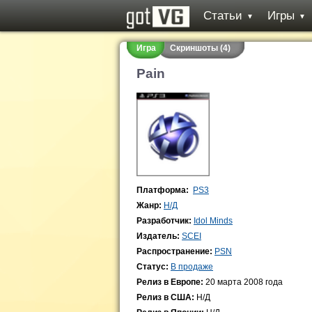
Статьи
Игры
▼
▼
Игра
Скриншоты (4)
Pain
Платформа:
PS3
Жанр:
Н/Д
Разработчик:
Idol Minds
Издатель:
SCEI
Распространение:
PSN
Статус:
В продаже
Релиз в Европе:
20 марта 2008 года
Релиз в США:
Н/Д