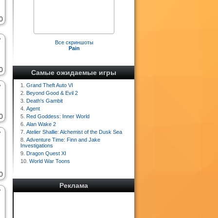
0
Все скриншоты
Pain
0
Самые ожидаемые игры
1.
Grand Theft Auto VI
2.
Beyond Good & Evil 2
3.
Death's Gambit
4.
Agent
0
5.
Red Goddess: Inner World
6.
Alan Wake 2
7.
Atelier Shallie: Alchemist of the Dusk Sea
8.
Adventure Time: Finn and Jake
Investigations
9.
Dragon Quest XI
10.
World War Toons
0
Реклама