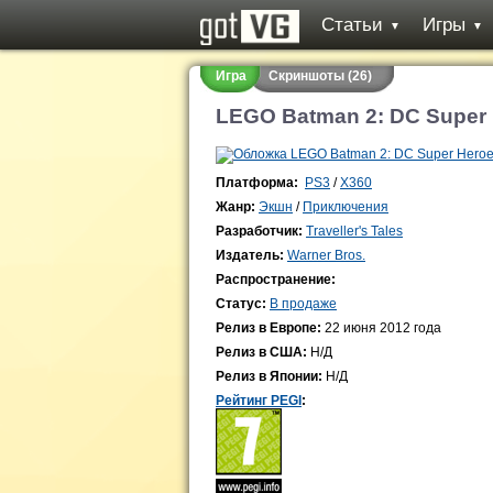
Статьи
Игры
▼
▼
Игра
Скриншоты (26)
LEGO Batman 2: DC Super
Платформа:
PS3
/
X360
Жанр:
Экшн
/
Приключения
Разработчик:
Traveller's Tales
Издатель:
Warner Bros.
Распространение:
Статус:
В продаже
Релиз в Европе:
22 июня 2012 года
Релиз в США:
Н/Д
Релиз в Японии:
Н/Д
Рейтинг PEGI
: