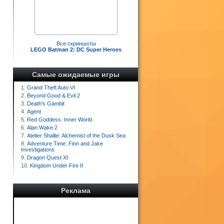
Все скриншоты
LEGO Batman 2: DC Super Heroes
Самые ожидаемые игры
1.
Grand Theft Auto VI
2.
Beyond Good & Evil 2
3.
Death's Gambit
4.
Agent
5.
Red Goddess: Inner World
6.
Alan Wake 2
7.
Atelier Shallie: Alchemist of the Dusk Sea
8.
Adventure Time: Finn and Jake
Investigations
9.
Dragon Quest XI
10.
Kingdom Under Fire II
Реклама