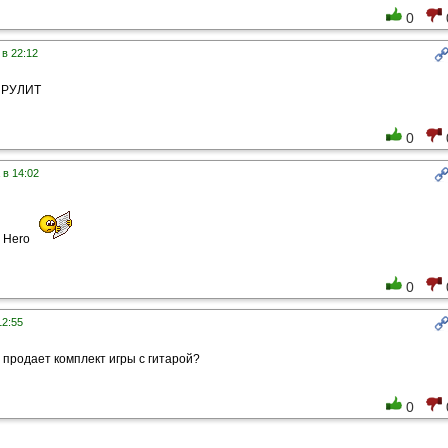
0
 в 22:12
А РУЛИТ
0
 в 14:02
 Hero
0
12:55
е продает комплект игры с гитарой?
0