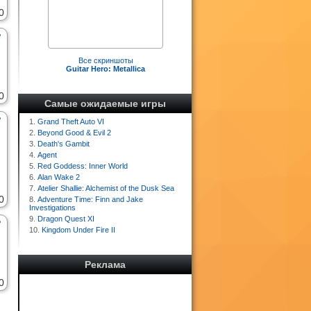
0
Все скриншоты
Guitar Hero: Metallica
0
Самые ожидаемые игры
1.
Grand Theft Auto VI
2.
Beyond Good & Evil 2
3.
Death's Gambit
4.
Agent
5.
Red Goddess: Inner World
6.
Alan Wake 2
7.
Atelier Shallie: Alchemist of the Dusk Sea
0
8.
Adventure Time: Finn and Jake
Investigations
9.
Dragon Quest XI
10.
Kingdom Under Fire II
Реклама
0