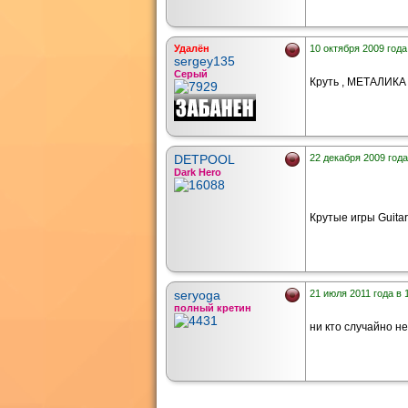
Удалён
10 октября 2009 года
sergey135
Серый
Круть , МЕТАЛИК
DETPOOL
22 декабря 2009 года
Dark Hero
Крутые игры Guitar
seryoga
21 июля 2011 года в 
полный кретин
ни кто случайно н