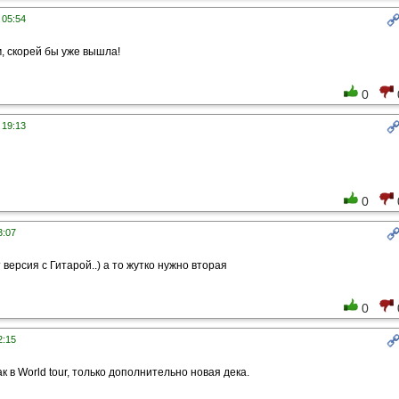
 05:54
, скорей бы уже вышла!
0
 19:13
0
3:07
версия с Гитарой..) а то жутко нужно вторая
0
2:15
ак в World tour, только дополнительно новая дека.