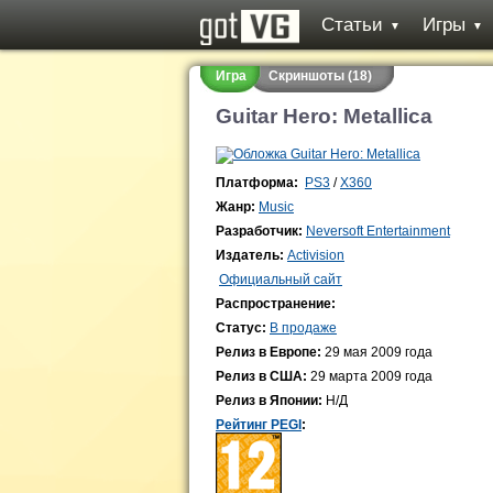
Статьи
Игры
▼
▼
Игра
Скриншоты (18)
Guitar Hero: Metallica
Платформа:
PS3
/
X360
Жанр:
Music
Разработчик:
Neversoft Entertainment
Издатель:
Activision
Официальный сайт
Распространение:
Статус:
В продаже
Релиз в Европе:
29 мая 2009 года
Релиз в США:
29 марта 2009 года
Релиз в Японии:
Н/Д
Рейтинг PEGI
: