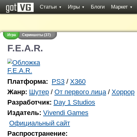
Статьи
Игры
Блоги
Маркет
▼
▼
▼
Игра
Скриншоты (37)
F.E.A.R.
Платформа:
PS3
/
X360
Жанр:
Шутер
/
От первого лица
/
Хоррор
Разработчик:
Day 1 Studios
Издатель:
Vivendi Games
Официальный сайт
Распространение: