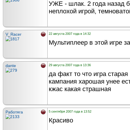
УЖЕ - шлак. 2 года назад 
неплохой игрой, темновато
V_Racer
22 августа 2007 года в 14:32
Мультиплеер в этой игре з
dante
29 августа 2007 года в 13:36
да факт то что игра старая
кампания харошая унее ес
кжас какая страшная
Работяга
5 сентября 2007 года в 13:52
Красиво