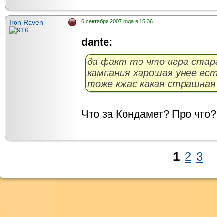
Iron Raven
6 сентября 2007 года в 15:36
dante:
да факт то что игра стара
кампания харошая унее ес
тоже кжас какая страшная
Что за Кондамет? Про что?
1
2
3