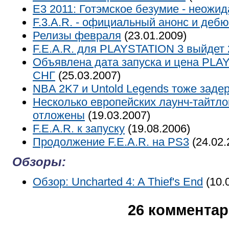
E3 2011: Готэмское безумие - неожи
F.3.A.R. - официальный анонс и деб
Релизы февраля
(23.01.2009)
F.E.A.R. для PLAYSTATION 3 выйдет 
Объявлена дата запуска и цена PLAY
СНГ
(25.03.2007)
NBA 2K7 и Untold Legends тоже заде
Несколько европейских лаунч-тайтл
отложены
(19.03.2007)
F.E.A.R. к запуску
(19.08.2006)
Продолжение F.E.A.R. на PS3
(24.02.
Обзоры:
Обзор: Uncharted 4: A Thief's End
(10.
26 коммента