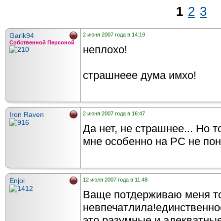
1
2
3
Garik94
2 июня 2007 года в 14:19
Собственной Персоной
неплохо!
страшнеее дума имхо!
Iron Raven
2 июня 2007 года в 16:47
Да нет, не страшнее... Но 
мне особенно на PC не по
Enjoi
12 июля 2007 года в 11:48
Ваще потдерживаю меня то
невпечатлила!единственно
это разумные и адекватные