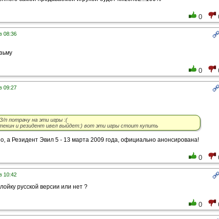
0
в 08:36
озьму
0
в 09:27
/п потрачу на эти игры :(
текин и резидент ивел выйдет:) вот эти игры стоит купить
но, а Резидент Эвил 5 - 13 марта 2009 года, официально анонсирована!
0
в 10:42
лойку русской версии или нет ?
0