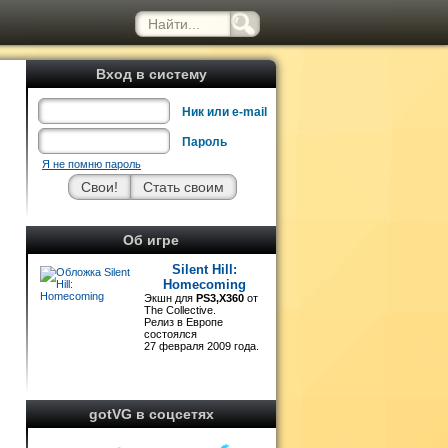
Вход в систему
Ник или e-mail
Пароль
Я не помню пароль
ё
ь
Об игре
Silent Hill:
Homecoming
Экшн для
PS3,X360
от
The Collective.
Релиз в Европе
состоялся
27 февраля 2009 года.
gotVG в соцсетях