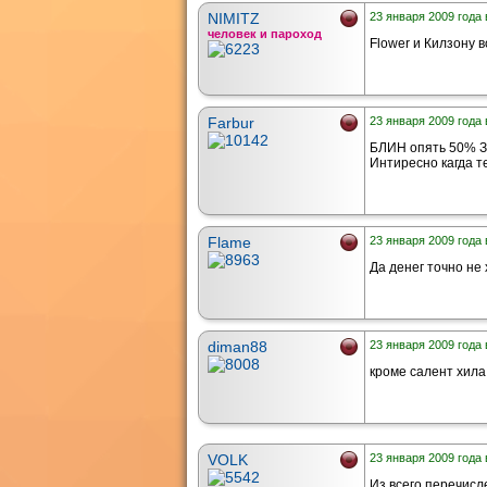
NIMITZ
23 января 2009 года 
человек и пароход
Flower и Килзону 
Farbur
23 января 2009 года 
БЛИН опять 50% З/п
Интиресно кагда те
Flame
23 января 2009 года 
Да денег точно не х
diman88
23 января 2009 года 
кроме салент хила 
VOLK
23 января 2009 года 
Из всего перечисл