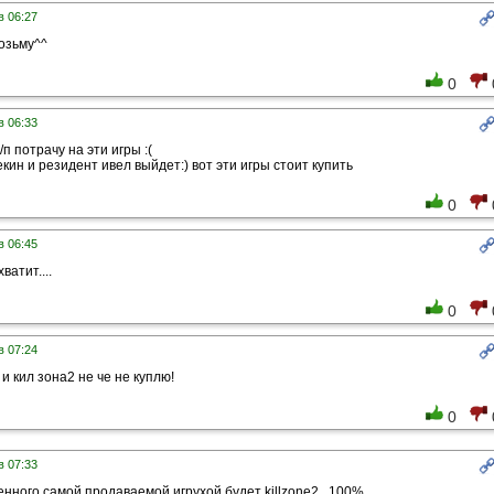
в 06:27
возьму^^
0
в 06:33
 потрачу на эти игры :(
кин и резидент ивел выйдет:) вот эти игры стоит купить
0
в 06:45
ватит....
0
в 07:24
и кил зона2 не че не куплю!
0
в 07:33
енного самой продаваемой игрухой будет killzone2...100%