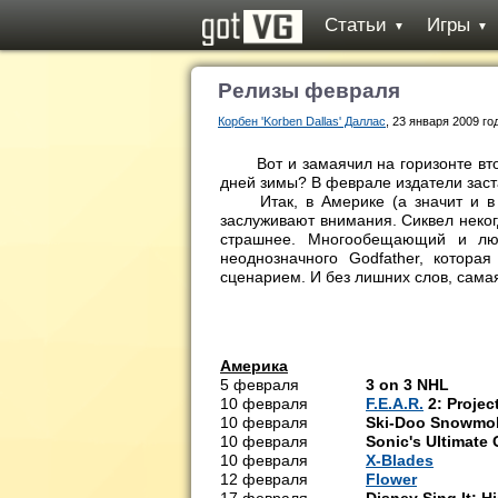
Статьи
Игры
▼
▼
Релизы февраля
Корбен 'Korben Dallas' Даллас
, 23 января 2009 го
Вот и замаячил на горизонте второ
дней зимы? В феврале издатели заст
Итак, в Америке (а значит и в ро
заслуживают внимания. Сиквел неко
страшнее. Многообещающий и л
неоднозначного Godfather, котор
сценарием. И без лишних слов, сама
Америка
5 февраля
3 on 3 NHL
Th
10 февраля
F.E.A.R.
2: Projec
10 февраля
Ski-Doo Snowmob
10 февраля
Sonic's Ultimate 
10 февраля
X-Blades
S
12 февраля
Flower
Son