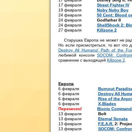
17 февраля
Disney Sing It: H
17 февраля
Street Fighter IV
19 февраля
Noby Noby Boy
24 февраля
50 Cent: Blood o
24 февраля
Godfather II
T
24 февраля
ShellShock 2: Blo
27 февраля
Killzone 2
So
Старушка Европа не может не рад
Но если присмотреться, то вот что 
Destroy All Humans! Path of the Fu
любимой консоли
SOCOM: Confront
сравнение с выходящей
Killzone 2
.
Европа
6 февраля
Burnout Paradis
6 февраля
Destroy All Huma
6 февраля
Rise of the Argo
6 февраля
X-Blades
1
Перенесен!
Bionic Command
13 февраля
Bolt
D
13 февраля
Eternal Sonata
13 февраля
F.E.A.R.
2: Projec
13 февраля
SOCOM: Confron