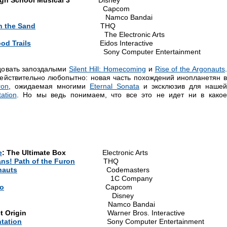
igh School Musical 3
Disney
Capcom
Namco Bandai
n the Sand
THQ
he Electronic Arts
od Trails
Eidos Interactive
ny Computer Entertainment
овать запоздалыми
Silent Hill: Homecoming
и
Rise of the Argonauts
действительно любопытно: новая часть похождений инопланетян в
ron
, ожидаемая многими
Eternal Sonata
и эксклюзив для нашей
ation
. Но мы ведь понимаем, что все это не идет ни в како
e
: The Ultimate Box
Electronic Arts
ns! Path of the Furon
THQ
nauts
Codemasters
C Company
o
Capcom
isney
Namco Bandai
t Origin
Warner Bros. Interactive
tation
Sony Computer Entertainment