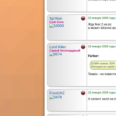
XpYAsh
23 января 2009 года 
Cudi Zone
Жду fear 2 на pc
и может killzone в
Lord Killer
23 января 2009 года 
Самый беспощадный
Farbur:
БЛИН опять 50% З
Интиресно кагда 
Теккен - не извест
Frost1KZ
23 января 2009 года 
А силент хилл на п