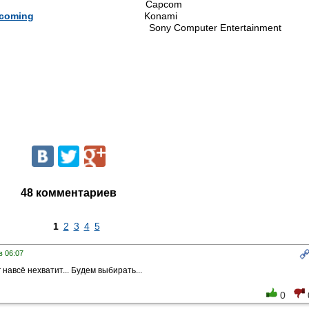
Capcom
ecoming
Konami
ny Computer Entertainment
48 комментариев
1
2
3
4
5
в 06:07
 навсё нехватит... Будем выбирать...
0