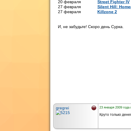
20 февраля
Street Fighter IV
27 февраля
Silent Hill: Hom
27 февраля
Killzone 2
So
И, не забудьте! Скоро день Сурка.
gregrei
23 января 2009 года 
Круто только денег