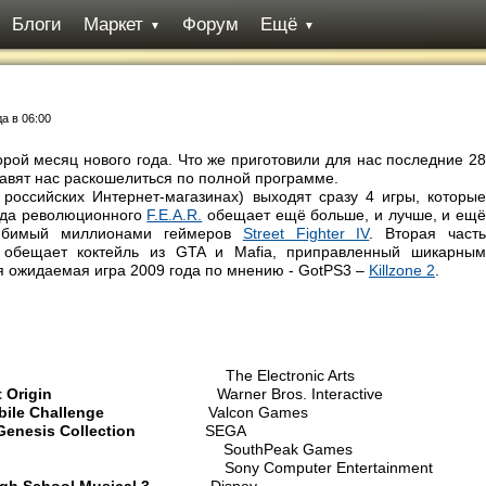
Блоги
Маркет
Форум
Ещё
▼
▼
да в 06:00
й месяц нового года. Что же приготовили для нас последние 28
авят нас раскошелиться по полной программе.
ссийских Интернет-магазинах) выходят сразу 4 игры, которые
гда революционного
F.E.A.R.
обещает ещё больше, и лучше, и ещ
юбимый миллионами геймеров
Street Fighter IV
. Вторая част
ая обещает коктейль из GTA и Mafia, приправленный шикарным
я ожидаемая игра 2009 года по мнению - GotPS3 –
Killzone 2
.
e Electronic Arts
t Origin
Warner Bros. Interactive
ile Challenge
Valcon Games
Genesis Collection
SEGA
outhPeak Games
y Computer Entertainment