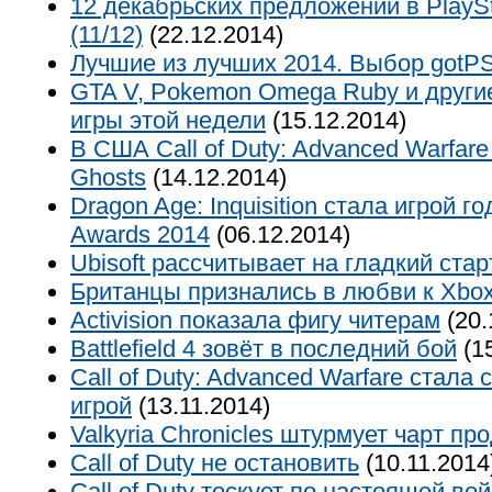
12 декабрьских предложений в PlaySt
(11/12)
(22.12.2014)
Лучшие из лучших 2014. Выбор gotPS
GTA V, Pokemon Omega Ruby и друг
игры этой недели
(15.12.2014)
В США Call of Duty: Advanced Warfar
Ghosts
(14.12.2014)
Dragon Age: Inquisition стала игрой 
Awards 2014
(06.12.2014)
Ubisoft рассчитывает на гладкий ста
Британцы признались в любви к Xbo
Activision показала фигу читерам
(20.
Battlefield 4 зовёт в последний бой
(15
Call of Duty: Advanced Warfare стала
игрой
(13.11.2014)
Valkyria Chronicles штурмует чарт пр
Call of Duty не остановить
(10.11.2014
Call of Duty тоскует по настоящей во