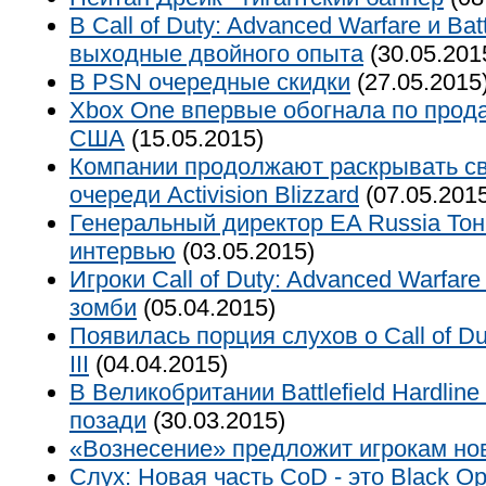
В Call of Duty: Advanced Warfare и Bat
выходные двойного опыта
(30.05.201
В PSN очередные скидки
(27.05.2015
Xbox One впервые обогнала по прода
США
(15.05.2015)
Компании продолжают раскрывать св
очереди Activision Blizzard
(07.05.201
Генеральный директор EA Russia То
интервью
(03.05.2015)
Игроки Call of Duty: Advanced Warfar
зомби
(05.04.2015)
Появилась порция слухов о Call of Du
III
(04.04.2015)
В Великобритании Battlefield Hardlin
позади
(30.03.2015)
«Вознесение» предложит игрокам но
Слух: Новая часть CoD - это Black Op