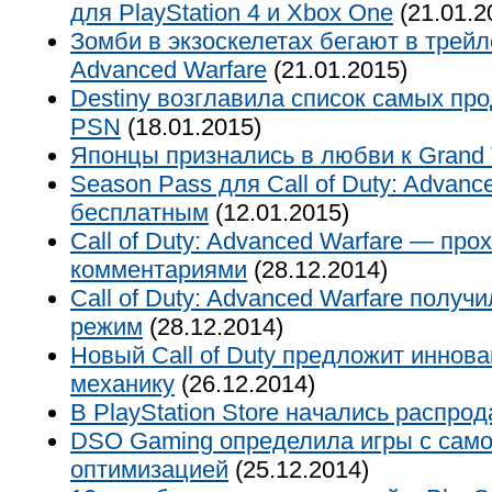
для PlayStation 4 и Xbox One
(21.01.2
Зомби в экзоскелетах бегают в трейле
Advanced Warfare
(21.01.2015)
Destiny возглавила список самых пр
PSN
(18.01.2015)
Японцы признались в любви к Grand T
Season Pass для Call of Duty: Advanc
бесплатным
(12.01.2015)
Call of Duty: Advanced Warfare — про
комментариями
(28.12.2014)
Call of Duty: Advanced Warfare получ
режим
(28.12.2014)
Новый Call of Duty предложит иннов
механику
(26.12.2014)
В PlayStation Store начались распро
DSO Gaming определила игры с само
оптимизацией
(25.12.2014)