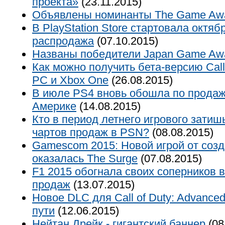
проекта»
(23.11.2015)
Объявлены номинанты The Game Awa
В PlayStation Store стартовала октяб
распродажа
(07.10.2015)
Названы победители Japan Game Aw
Как можно получить бета-версию Call o
PC и Xbox One
(26.08.2015)
В июле PS4 вновь обошла по прода
Америке
(14.08.2015)
Кто в период летнего игрового затиш
чартов продаж в PSN?
(08.08.2015)
Gamescom 2015: Новой игрой от создат
оказалась The Surge
(07.08.2015)
F1 2015 обогнала своих соперников в
продаж
(13.07.2015)
Новое DLC для Call of Duty: Advanced
пути
(12.06.2015)
Нейтан Дрейк - гигантский баннер
(08