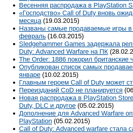
Весенняя распродажа в PlayStation St
«Господство» Call of Duty вновь ожид
месяца
(19.03.2015)
Названы самые продаваемые игры в
февраль
(16.03.2015)
Sledgehammer Games задержала релиз
Duty: Advanced Warfare на ПК
(28.02.
The Order: 1886 покорил британские 
Опубликован список самых продавае
январе
(10.02.2015)
Главным героем Call of Duty может с
Переизданий CoD не планируется
(06
Новая распродажа в PlayStation Store – 
Duty, DLC и другое
(05.02.2015)
Дополнение для Advanced Warfare о
PlayStation
(05.02.2015)
Call of Duty: Advanced warfare стала