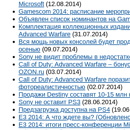
Microsoft
(12.08.2014)
Gamescom 2014: расписание меропр
Объявлен список номинантов на Ga
Комплектация коллекционных изданий 
Advanced Warfare
(31.07.2014)
Вся мощь новых консолей будет про
осенью
(09.07.2014)
Sony не видит проблемы в недостатк
Call of Duty: Advanced Warfare – бону
OZON.ru
(03.07.2014)
Call of Duty: Advanced Warfare порази
фотореалистичностью
(02.07.2014)
Продажи Destiny составят 10-15 млн 
Sony не оставит PS3
(28.06.2014)
Предзагрузка доступна на PS4
(19.06
E3 2014: А что ждете вы? (Обновлено
E3 2014: итоги пресс-конференции Mi