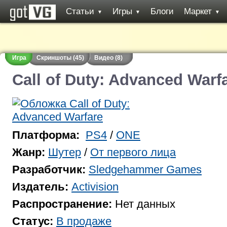
Статьи
Игры
Блоги
Маркет
▼
▼
▼
Игра
Скриншоты (45)
Видео (8)
Call of Duty: Advanced Warf
Платформа:
PS4
/
ONE
Жанр:
Шутер
/
От первого лица
Разработчик:
Sledgehammer Games
Издатель:
Activision
Распространение:
Нет данных
Статус:
В продаже