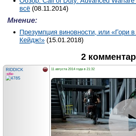
Обзор: Call of Duty: Advanced Warfare
всё
(08.11.2014)
Мнение:
Презумпция виновности, или «Гори в
Кейдж!»
(15.01.2018)
2 коммента
RIDDICK
11 августа 2014 года в 21:32
-xXx-