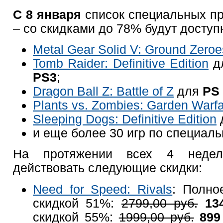
С 8 января
список специальных п
– со скидками до 78% будут доступн
Metal Gear Solid V: Ground Zeroe
Tomb Raider: Definitive Edition
д
PS3
;
Dragon Ball Z: Battle of Z
для
PS 
Plants vs. Zombies: Garden Warf
Sleeping Dogs: Definitive Edition
и еще более 30 игр по специал
На протяжении всех 4 недел
действовать следующие скидки:
Need for Speed: Rivals
: Полно
скидкой 51%:
2799,00 руб.
13
скидкой 55%:
1999,00 руб.
899