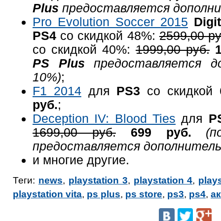
Plus
предоставляется дополни
Pro Evolution Soccer 2015
Digi
PS4
со скидкой 48%:
2599,00 р
со скидкой 40%:
1999,00 руб.
PS Plus
предоставляется до
10%)
;
F1 2014
для
PS3
со скидкой
руб.
;
Deception IV: Blood Ties
для
P
1699,00 руб.
699 руб.
(
предоставляется дополнитель
и многие другие.
Теги:
news
,
playstation 3
,
playstation 4
,
play
playstation vita
,
ps plus
,
ps store
,
ps3
,
ps4
,
а