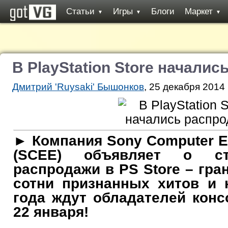
Статьи
Игры
Блоги
Маркет
▼
▼
▼
В PlayStation Store начали
Дмитрий 'Ruysaki' Бышонков
, 25 декабря 2014 
► Компания Sony Computer En
(SCEE) объявляет о ст
распродажи в PS Store – гра
сотни признанных хитов и 
года ждут обладателей консо
22 января!