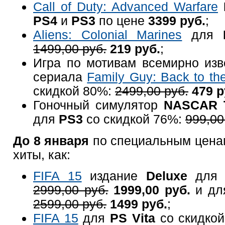
Call of Duty: Advanced Warfare
PS4
и
PS3
по цене
3399 руб.
;
Aliens: Colonial Marines
для
1499,00 руб.
219 руб.
;
Игра по мотивам всемирно изв
сериала
Family Guy: Back to the
скидкой 80%:
2499,00 руб.
479 р
Гоночный симулятор
NASCAR T
для
PS3
со скидкой 76%:
999,00
До 8 января
по специальным ценам
хиты, как:
FIFA 15
издание
Deluxe
дл
2999,00 руб.
1999,00 руб.
и д
2599,00 руб.
1499 руб.
;
FIFA 15
для
PS Vita
со скидко