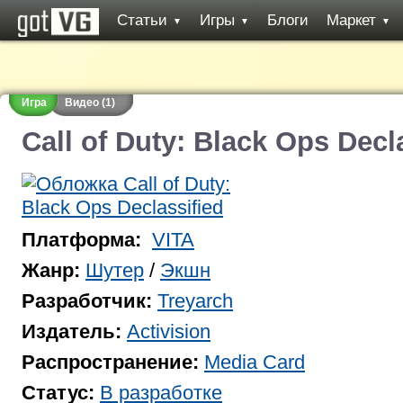
Статьи
Игры
Блоги
Маркет
▼
▼
▼
Игра
Видео (1)
Call of Duty: Black Ops Decl
Платформа:
VITA
Жанр:
Шутер
/
Экшн
Разработчик:
Treyarch
Издатель:
Activision
Распространение:
Media Card
Статус:
В разработке