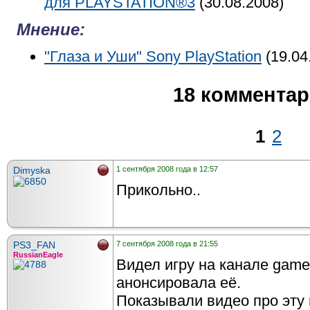
для PLAYSTATION®3
(30.08.2008)
Мнение:
"Глаза и Уши" Sony PlayStation
(19.04
18 коммента
1
2
Dimyska
1 сентября 2008 года в 12:57
Прикольно..
PS3_FAN
7 сентября 2008 года в 21:55
RussianEagle
Видел игру на канале gamel
анонсировала её.
Показывали видео про эту 