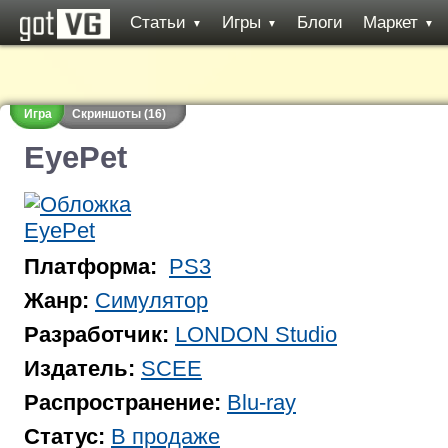
Статьи
Игры
Блоги
Маркет
▼
▼
▼
Игра
Скриншоты (16)
EyePet
Платформа:
PS3
Жанр:
Симулятор
Разработчик:
LONDON Studio
Издатель:
SCEE
Распространение:
Blu-ray
Статус:
В продаже