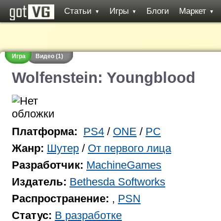
Статьи
Игры
Блоги
Маркет
▼
▼
▼
Игра
Видео (1)
Wolfenstein: Youngblood
Платформа:
PS4
/
ONE
/
PC
Жанр:
Шутер
/
От первого лица
Разработчик:
MachineGames
Издатель:
Bethesda Softworks
Распространение:
,
PSN
Статус:
В разработке