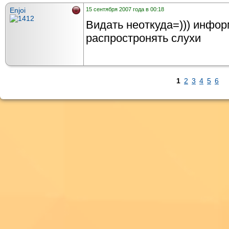
Enjoi
15 сентября 2007 года в 00:18
Видать неоткуда=))) инфо
распростронять слухи
1
2
3
4
5
6