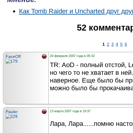
Как Tomb Raider и Uncharted друг др
52 коммента
1
2
3
4
5
6
FaceOff
20 февраля 2007 года в 05:32
TR: AoD - полный отстой, L
но чего то не хватает в не
наверное. Еще было бы пр
можно было бы прокачаиват
Pauler
13 марта 2007 года в 19:37
Лара, Лара......помню насто