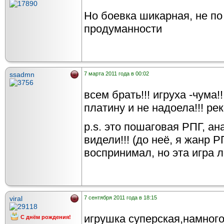
Но боевка шикарная, не по
продуманности
ssadmn
7 марта 2011 года в 00:02
всем брать!!! игруха -чума!
платину и не надоела!!! ре
p.s. это пошаговая РПГ, ан
видели!!! (до неё, я жанр 
воспринимал, но эта игра л
viral
7 сентября 2011 года в 18:15
игрушка суперская,намного
С днём рождения!