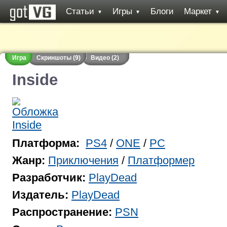
Статьи
Игры
Блоги
Маркет
▼
▼
▼
Игра
Скриншоты (9)
Видео (2)
Inside
Платформа:
PS4
/
ONE
/
PC
Жанр:
Приключения
/
Платформер
Разработчик:
PlayDead
Издатель:
PlayDead
Распространение:
PSN