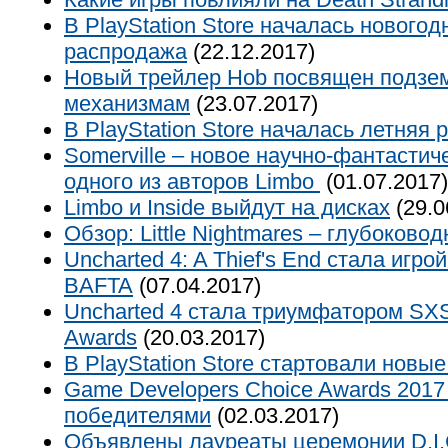
В PlayStation Store началась новогод
распродажа
(22.12.2017)
Новый трейлер Hob посвящен подз
механизмам
(23.07.2017)
В PlayStation Store началась летняя
Somerville – новое научно-фантастич
одного из авторов Limbo
(01.07.2017)
Limbo и Inside выйдут на дисках
(29.0
Обзор: Little Nightmares – глубоков
Uncharted 4: A Thief's End стала игро
BAFTA
(07.04.2017)
Uncharted 4 стала триумфатором S
Awards
(20.03.2017)
В PlayStation Store стартовали новы
Game Developers Choice Awards 2017
победителями
(02.03.2017)
Объявлены лауреаты церемонии D.I.