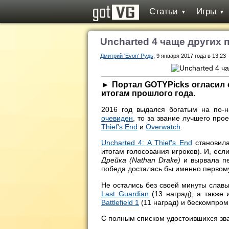
Статьи
Игры
▼
▼
Uncharted 4 чаще других 
Дмитрий 'Evon' Рудь
, 9 января 2017 года в 13:23
► Портал GOTYPicks огласил 
итогам прошлого года.
2016 год выдался богатым на по-
очевиден
, то за звание лучшего про
Thief's End
и
Overwatch
.
Uncharted 4: A Thief's End
становил
итогам голосования игроков). И, ес
Дрейка (Nathan Drake)
и вырвала п
победа досталась бы именно первом
Не остались без своей минуты слав
Last Guardian
(13 наград), а также
Battlefield 1
(11 наград) и бескомпро
С полным списком удостоившихся зва