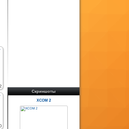
a
2
Скриншоты
XCOM 2
0