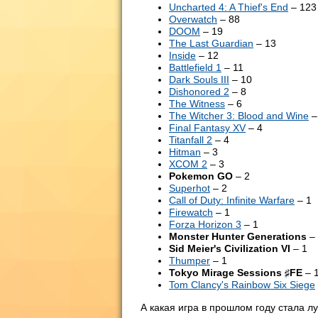
Uncharted 4: A Thief's End
– 123
Overwatch
– 88
DOOM
– 19
The Last Guardian
– 13
Inside
– 12
Battlefield 1
– 11
Dark Souls III
– 10
Dishonored 2
– 8
The Witness
– 6
The Witcher 3: Blood and Wine
–
Final Fantasy XV
– 4
Titanfall 2
– 4
Hitman
– 3
XCOM 2
– 3
Pokemon GO
– 2
Superhot
– 2
Call of Duty: Infinite Warfare
– 1
Firewatch
– 1
Forza Horizon 3
– 1
Monster Hunter Generations
– 
Sid Meier's Civilization VI
– 1
Thumper
– 1
Tokyo Mirage Sessions ♯FE
– 
Tom Clancy's Rainbow Six Siege
А какая игра в прошлом году стала л