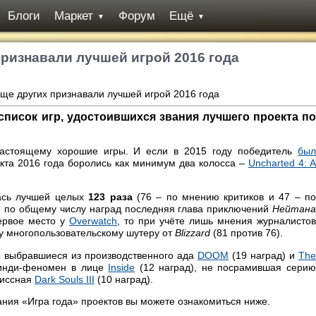
Блоги
Маркет
Форум
Ещё
▼
▼
признавали лучшей игрой 2016 года
список игр, удостоившихся звания лучшего проекта по
настоящему хорошие игры. И если в 2015 году победитель
был
екта 2016 года боролись как минимум два колосса –
Uncharted 4: A
ась лучшей целых
123 раза
(76 – по мнению критиков и 47 – п
ли по общему числу наград последняя глава приключений
Нейтана
ервое место у
Overwatch
, то при учёте лишь мнения журналистов
у многопользовательскому шутеру от
Blizzard
(81 против 76).
ы выбравшиеся из производственного ада
DOOM
(19 наград) и
The
 инди-феномен в лице
Inside
(12 наград), не посрамившая сери
миссная
Dark Souls III
(10 наград).
ния «Игра года» проектов вы можете ознакомиться ниже.