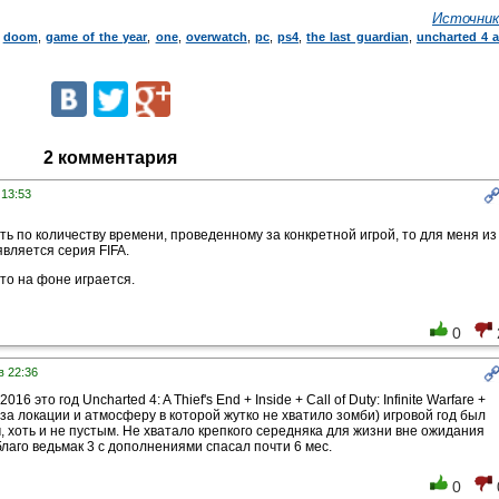
Источник
,
doom
,
game of the year
,
one
,
overwatch
,
pc
,
ps4
,
the last guardian
,
uncharted 4 
2 комментария
 13:53
ть по количеству времени, проведенному за конкретной игрой, то для меня из
является серия FIFA.
-то на фоне играется.
0
в 22:36
16 это год Uncharted 4: A Thief's End + Inside + Call of Duty: Infinite Warfare +
(за локации и атмосферу в которой жутко не хватило зомби) игровой год был
, хоть и не пустым. Не хватало крепкого середняка для жизни вне ожидания
благо ведьмак 3 с дополнениями спасал почти 6 мес.
0