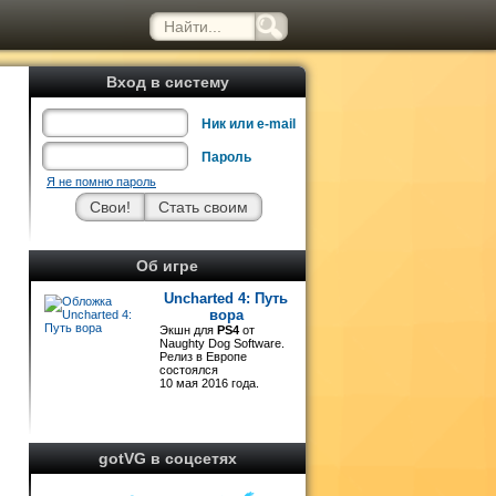
Вход в систему
Ник или e-mail
Пароль
Я не помню пароль
Об игре
Uncharted 4: Путь
о
вора
Экшн для
PS4
от
Naughty Dog Software.
Релиз в Европе
состоялся
10 мая 2016 года.
ю
gotVG в соцсетях