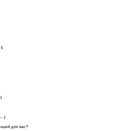
 5
1
1
– 1
учшей для вас?