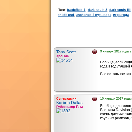
Теги:
battlefield 1
,
dark souls 3
,
dark souls iiii
thiefs end
,
uncharted 4 путь вора
,
игра года
Tony Scott
9 января 2017 года в
ХроНиК
Вообще, если суди
года в год лучшей 
Все остальное как
Суперадмин
10 января 2017 года 
Korben Dallas
Вообще, для меня 20
Губернатор Гота
Все-таки Devision 
очень диетическим
крупных релизов, 