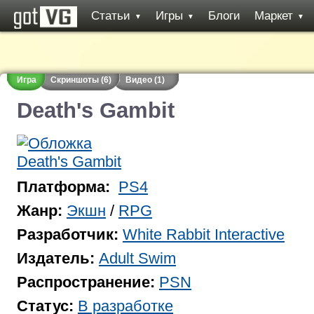
Статьи
Игры
Блоги
Маркет
▼
▼
▼
Игра
Скриншоты (6)
Видео (1)
Death's Gambit
Платформа:
PS4
Жанр:
Экшн
/
RPG
Разработчик:
White Rabbit Interactive
Издатель:
Adult Swim
Распространение:
PSN
Статус:
В разработке