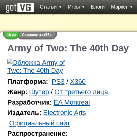
Статьи
Игры
Блоги
Маркет
▼
▼
▼
Игра
Скриншоты (55)
Army of Two: The 40th Day
Платформа:
PS3
/
X360
Жанр:
Шутер
/
От третьего лица
Разработчик:
EA Montreal
Издатель:
Electronic Arts
Официальный сайт
Распространение: