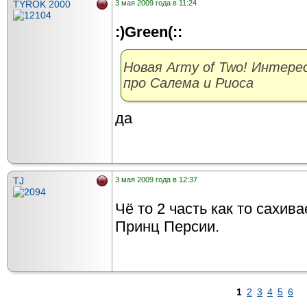
TYROK 2000
3 мая 2009 года в 11:24
:)Green(::
Новая Army of Two! Интере
про Салема и Риоса
да
TJ
3 мая 2009 года в 12:37
Чё то 2 часть как то сахив
Принц Персии.
1
2
3
4
5
6