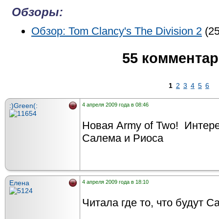
Обзоры:
Обзор: Tom Clancy's The Division 2
(25
55 коммента
1
2
3
4
5
6
:)Green(:
4 апреля 2009 года в 08:46
Новая Army of Two! Интере
Салема и Риоса
Елена
4 апреля 2009 года в 18:10
Читала где то, что будут С