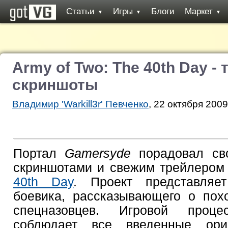
Статьи
Игры
Блоги
Маркет
▼
▼
▼
Army of Two: The 40th Day -
скриншоты
Владимир 'Warkill3r' Певченко
, 22 октября 2009
Портал
Gamersyde
порадовал сво
скриншотами и свежим трейлером
40th Day
. Проект представляе
боевика, рассказывающего о пох
спецназовцев. Игровой проце
соблюдает все введенные ори