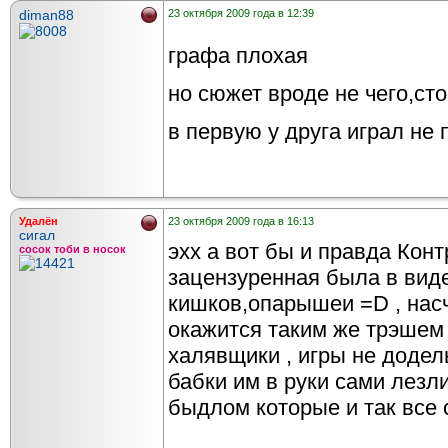
diman88
23 октября 2009 года в 12:39
графа плохая
но сюжет вроде не чего,ст
в первую у друга играл не 
Удалён
23 октября 2009 года в 16:13
сигал
эхх а вот бы и правда Конт
сосок тоби в носок
зацензуренная была в виде
кишков,опарышеи =D , насч
окажится таким же трэшем 
халявщики , игры не додел
бабки им в руки сами лезли
быдлом которые и так все 