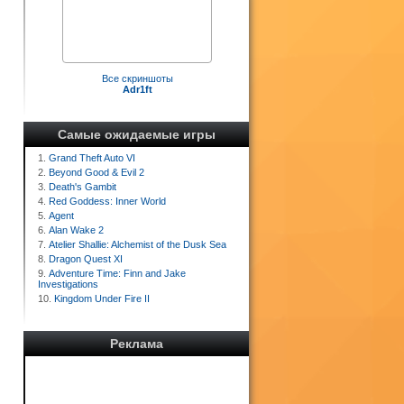
Все скриншоты
Adr1ft
Самые ожидаемые игры
1.
Grand Theft Auto VI
2.
Beyond Good & Evil 2
3.
Death's Gambit
4.
Red Goddess: Inner World
5.
Agent
6.
Alan Wake 2
7.
Atelier Shallie: Alchemist of the Dusk Sea
8.
Dragon Quest XI
9.
Adventure Time: Finn and Jake
Investigations
10.
Kingdom Under Fire II
Реклама