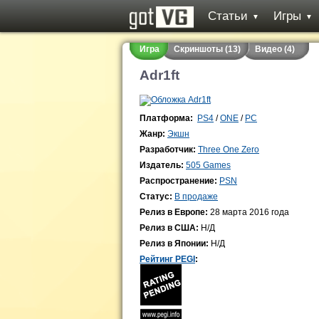
Статьи
Игры
▼
▼
Игра
Скриншоты (13)
Видео (4)
Adr1ft
Платформа:
PS4
/
ONE
/
PC
Жанр:
Экшн
Разработчик:
Three One Zero
Издатель:
505 Games
Распространение:
PSN
Статус:
В продаже
Релиз в Европе:
28 марта 2016 года
Релиз в США:
Н/Д
Релиз в Японии:
Н/Д
Рейтинг PEGI
: