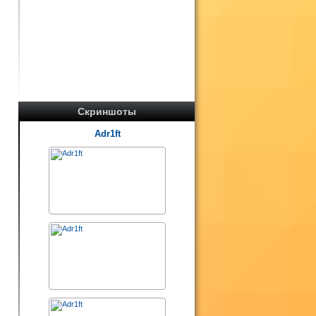
Скриншоты
Adr1ft