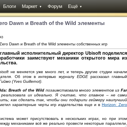
Блоги
Маркет
Форум
Ещё
▼
▼
Zero Dawn и Breath of the Wild элементы
:43
главный исполнительный директор Ubisoft поделился
азработчики заимствуют механики открытого мира из
льства.
bisoft
не меняется уже много лет, и теперь другие студии начали
дателя. Об этом в интервью журналу
EDGE
рассказал главны
Гиймо (Yves Guillemot).
da: Breath of the Wild
позаимствовала много элементов из
Fa
о реализовала их идеально. Я считаю, что главное – не сам
шить; как сделать так, чтобы они подарили геймеру наилучший
тметил характерные черты игр издательства еще и в
Horizon: Zer
система может присутствовать в нескольких играх, но при это
между механиками всё же реально провести некоторые параллели,