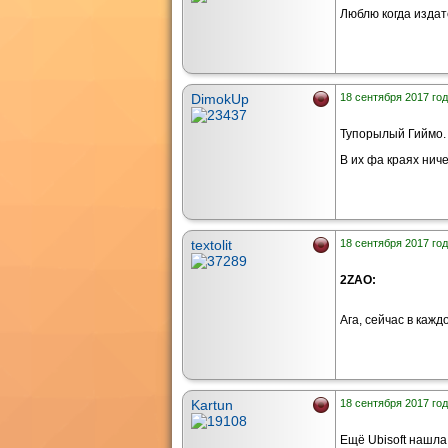
Люблю когда изда
DimokUp
18 сентября 2017 год
Тупорылый Гиймо. 
В их фа краях ниче
textolit
18 сентября 2017 год
2ZAO:
Ага, сейчас в кажд
Kartun
18 сентября 2017 год
Ещё Ubisoft нашла