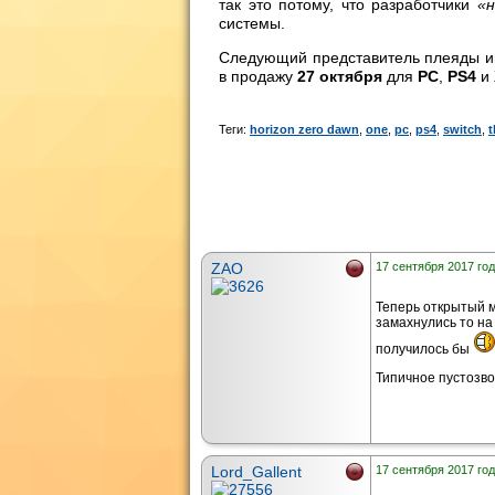
так это потому, что разработчики
«н
системы.
Следующий представитель плеяды и
в продажу
27 октября
для
PC
,
PS4
и
Теги:
horizon zero dawn
,
one
,
pc
,
ps4
,
switch
,
t
ZAO
17 сентября 2017 год
Теперь открытый м
замахнулись то на
получилось бы
Типичное пустозво
Lord_Gallent
17 сентября 2017 год