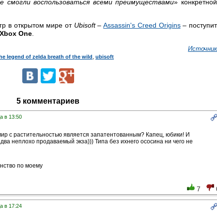
е смогли воспользоваться всеми преимуществами
» конкретно
гр в открытом мире от
Ubisoft
–
Assassin's Creed Origins
– поступи
Xbox One
.
Источник
he legend of zelda breath of the wild
,
ubisoft
5 комментариев
а в 13:50
ир с растительностью является запатентованным? Капец, юбики! И
 два неплохо продаваемый экза))) Типа без ихнего ососина ни чего не
нство по моему
7
а в 17:24