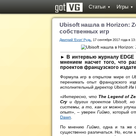
Статьи
Игры
▼
▼
Ubisoft нашла в Horizon: 
собственных игр
Дмитрий 'Evon' Рудь
, 17 сентября 2017 года в 13
► В интервью журналу EDGE 
мнением насчет того, что р
проектов французского издате
Формула игр в открытом мире от
U
перенимать опыт французского из
исполнительный директор
Ubisoft Ив 
«
Интересно, что
The Legend of Zel
Cry
и других проектов Ubisoft, н
системы, а то, как их можно улуч
опыт
», – уверен
Гиймо
, который о
Dawn
.
По мнению
Гиймо
, одна и та же 
существенно различаться. Но, если 