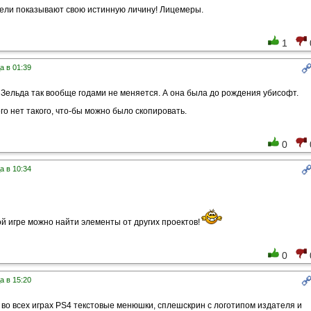
тели показывают свою истинную личину! Лицемеры.
1
а в 01:39
Зельда так вообще годами не меняется. А она была до рождения убисофт.
го нет такого, что-бы можно было скопировать.
0
а в 10:34
ой игре можно найти элементы от других проектов!
0
а в 15:20
 во всех играх PS4 текстовые менюшки, сплешскрин с логотипом издателя и