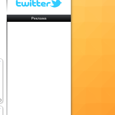
й
т
Реклама
0