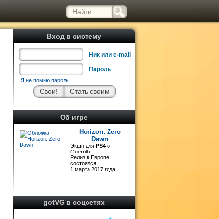
Вход в систему
Ник или e-mail
Пароль
Я не помню пароль
Об игре
й
Horizon: Zero
Dawn
Экшн для
PS4
от
Guerrilla.
r
Релиз в Европе
и
состоялся
1 марта 2017 года.
o
gotVG в соцсетях
м