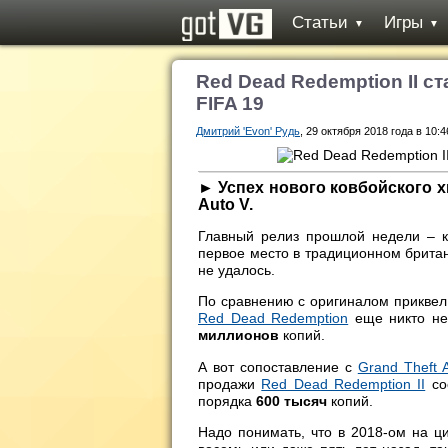
Статьи
Игры
▼
▼
Red Dead Redemption II с
FIFA 19
Дмитрий 'Evon' Рудь
, 29 октября 2018 года в 10:4
► Успех нового ковбойского хи
Auto V.
Главный релиз прошлой недели – 
первое место в традиционном брита
не удалось.
По сравнению с оригиналом приквел 
Rеd Dead Redemption
еще никто не
миллионов
копий.
А вот сопоставление с
Grand Theft 
продажи
Red Dead Redemption II
со
порядка
600 тысяч
копий.
Надо понимать, что в 2018-ом на 