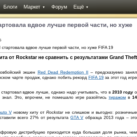
Блоги
Маркет
Форум
Ещё
▼
▼
тартовала вдвое лучше первой части, но хуже
6
та от Rockstar не сравнить с результатами Grand Theft
ковбойский экшен
Red Dead Redemption II
– предсказуемо заня
нском чарте продаж, однако побить рекорд
FIFA 19
за этот год игр
стартовал вдвое лучше, однако надо учитывать, что в
2010 году
 знал. Это, впрочем, не помешало игре разойтись
тиражом
в
1
Auto V
новому хиту от
Rockstar
не слишком и выгодно: розничные
ставили всего 27% от результата
GTA V
образца 2013 года – это
цифровую дистрибуцию приходится куда большая доля рынка, чем