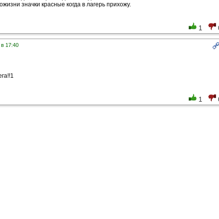
ожизни значки красные когда в лагерь прихожу.
1
 в 17:40
га!!1
1