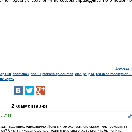
ак что подобные сравнения не совсем справедливы по отношению
Источник
ops iiii
,
chart-track
,
fifa 19
,
marvels spider-man
,
one
,
pc
,
ps4
,
red dead redemption 2
ие чарты
2 комментария
 в 17:35
здит в домино. однозначно .Пока в игре охочусь. Кто скажет как прокормить
.лов? Сидят нихера не делают один я вкалываю..Хоть ктонить бы ченить