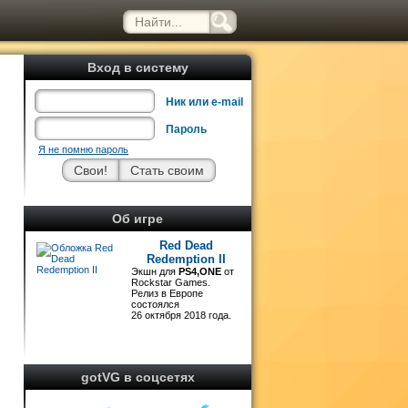
Вход в систему
Ник или e-mail
Пароль
Я не помню пароль
л
Об игре
е
Red Dead
Redemption II
Экшн для
PS4,ONE
от
о
Rockstar Games.
4
Релиз в Европе
состоялся
26 октября 2018 года.
gotVG в соцсетях