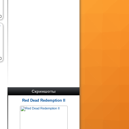
0
0
Скриншоты
Red Dead Redemption II