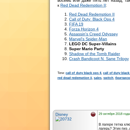
восемь или даже пять лет назад, т
к
Red Dead Redemption II
:
Red Dead Redemption II
Call of Duty: Black Ops 4
FIFA 19
Forza Horizon 4
Assassin's Creed Odyssey
Marvel's Spider-Man
LEGO DC Super-Villains
Super Mario Party
Shadow of the Tomb Raider
Crash Bandicoot N. Sane Trilogy
Теги:
call of duty black ops 4
,
call of duty black 
red dead redemption ii
,
sales
,
switch
,
британск
Disney
29 октября 2018 года
В лагере тетка хлю
лагерь? Этих пиз.