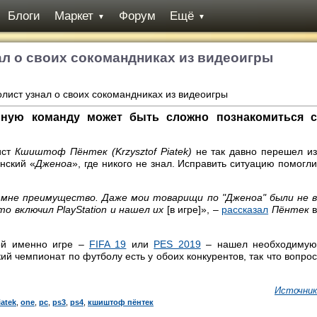
Блоги
Маркет
Форум
Ещё
▼
▼
л о своих сокомандниках из видеоигры
ную команду может быть сложно познакомиться с
ист
Кшиштоф Пёнтек (Krzysztof Piatek)
не так давно перешел и
янский «
Дженоа
», где никого не знал. Исправить ситуацию помогл
о мне преимущество. Даже мои товарищи по "Дженоа" были не в
то включил PlayStation и нашел их
[в игре]», –
рассказал
Пёнтек
в
кой именно игре –
FIFA 19
или
PES 2019
– нашел необходимую
й чемпионат по футболу есть у обоих конкурентов, так что вопрос
Источник
iatek
,
one
,
pc
,
ps3
,
ps4
,
кшиштоф пёнтек