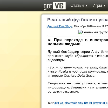
Статьи
Игры
▼
▼
Реальный футболист узна
Дмитрий 'Evon' Рудь
, 19 ноября 2018 года в 11:27
► При переходе в иностран
новыми людьми.
Лучший бомбардир серии А футбол
польского клуба «
Краковия
» в италь
видеоигры.
«
То, что меня никто не знал, дал
курсе. Когда я подписал контракт, 
интервью
Corriere Della Serra
.
Спортсмен не стал уточнять, в ка
информацию. Лицензии на итальянски
остается открытым.
Теги:
360
,
ea
,
electronic arts
,
fifa 19
,
krzysztof p