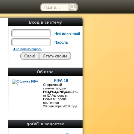
Вход в систему
Ник или e-mail
Пароль
Я не помню пароль
з
и
Об игре
FIFA 19
Спортивный
симулятор для
PS4,PS3,ONE,X360,PC
от EA Vancouver.
Релиз в Европе
состоялся
28 сентября 2018 года.
gotVG в соцсетях