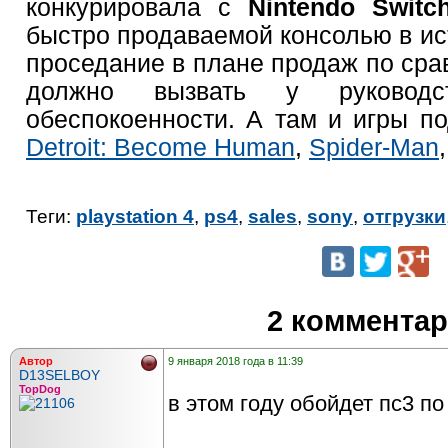
конкурировала с
Nintendo Switc
быстро продаваемой консолью в и
проседание в плане продаж по сра
должно вызвать у руково
обеспокоенности. А там и игры п
Detroit: Become Human
,
Spider-Man
Теги:
playstation 4
,
ps4
,
sales
,
sony
,
отгрузки
2 коммента
Автор
9 января 2018 года в 11:39
D13SELBOY
TopDog
в этом году обойдет пс3 п