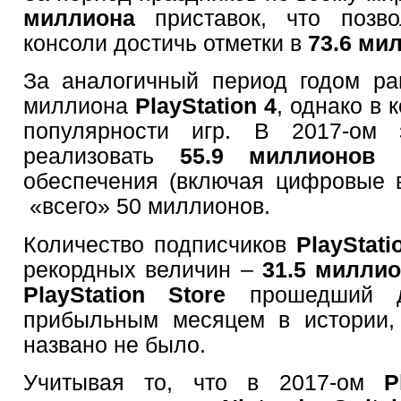
миллиона
приставок, что позв
консоли достичь отметки в
73.6 ми
За аналогичный период годом ра
миллиона
PlayStation 4
, однако в 
популярности игр. В 2017-ом 
реализовать
55.9 миллионов
е
обеспечения (включая цифровые в
«всего» 50 миллионов.
Количество подписчиков
PlayStati
рекордных величин –
31.5 милли
PlayStation Store
прошедший 
прибыльным месяцем в истории,
названо не было.
Учитывая то, что в 2017-ом
P