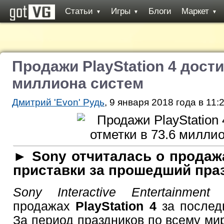
Статьи
Игры
Блоги
Маркет
▼
▼
▼
Продажи PlayStation 4 дости
миллиона систем
Дмитрий 'Evon' Рудь
, 9 января 2018 года в 11:
► Sony отчиталась о прода
приставки за прошедший пра
Sony Interactive Entertainment
о
продажах
PlayStation 4
за послед
За период праздников по всему ми