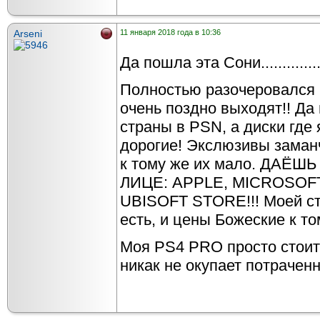
Arseni
11 января 2018 года в 10:36
Да пошла эта Сони....................
Полностью разочеровался 
очень поздно выходят!! Да 
страны в PSN, а диски где
дорогие! Экслюзивы заманч
к тому же их мало. ДАЁ
ЛИЦЕ: APPLE, MICROSOFT
UBISOFT STORE!!! Моей ст
есть, и цены Божеские к том
Моя PS4 PRO просто стоит
никак не окупает потраченн