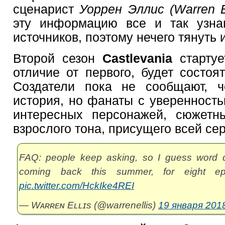
сценарист
Уоррен Эллис (Warren El
эту информацию все и так узнаю
источников, поэтому нечего тянуть и
Второй сезон
Castlevania
стартуе
отличие от первого, будет состоя
Создатели пока не сообщают, ч
история, но фанаты с уверенность
интересных персонажей, сюжетн
взрослого тона, присущего всей сер
FAQ: people keep asking, so I guess word d
coming back this summer, for eight e
pic.twitter.com/HckIke4REI
— Wᴀʀʀᴇɴ Eʟʟɪs (@warrenellis)
19 января 2018