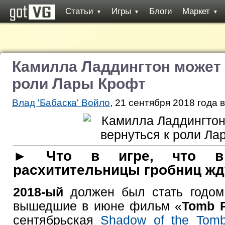
Статьи
Игры
Блоги
Маркет
▼
▼
▼
Камилла Ладдингтон может 
роли Лары Крофт
Влад 'Бабаска' Войло
, 21 сентября 2018 года в
► Что в игре, что в
расхитительницы гробниц жд
2018-ый
должен был стать годо
вышедшие в июне фильм «
Tomb R
сентябрьская
Shadow of the Tomb