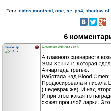
Теги:
eidos montreal
,
one
,
pc
,
ps4
,
shadow of 
6 комментар
DimokUp
21 сентября 2018 года в 19:47
А главного сценариста воз
Эми Хеннинг. Которая сдел
Анчартеда третью.
Работала над Blood Omen: L
Продюсировала и писала Le
(шедеврак же), И над втор
И при этом какая то наград
сюжет прошлой ларки. Это