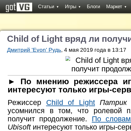
Статьи
Игры
Блоги
Маркет
▼
▼
▼
Child of Light вряд ли полу
Дмитрий 'Evon' Рудь
, 4 мая 2019 года в 13:17
► По мнению режиссера игр
интересуют только игры-сер
Режиссер
Child of Light
Патрик П
усомнился в том, что ролевой п
получит продолжение.
По словам
Ubisoft
интересуют только игры-сер