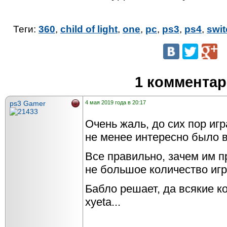
Теги:
360
,
child of light
,
one
,
pc
,
ps3
,
ps4
,
swit
1 коммента
ps3 Gamer
4 мая 2019 года в 20:17
Очень жаль, до сих пор игр
не менее интересно было в
Все правильно, зачем им п
не большое количество игр
Бабло решает, да всякие к
хуeta...