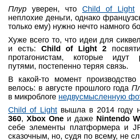
Плур
уверен, что
Child of Light
е
неплохие деньги, однако французск
только ему) нужно нечто намного б
Хуже всего то, что идеи для сикве
и есть:
Сhild of Light 2
посвяти
протагонистам, которые идут
путями, постепенно теряя связь.
В какой-то момент производство
велось: в августе прошлого года
П
в микроблоге
недвусмысленную фо
Child of Light
вышла в 2014 году 
360
,
Xbox One
и даже
Nintendo W
себе элементы платформера и J
сказочным, но, судя по всему, не 